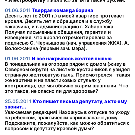
- электробритву «Филипс» за пять тысяч рублей.
01.06.2011
Твердая команда барина
Десять лет (с 2001 г.) в моей квартире протекает
кровля. Десять лет я обращался и в службу
заказчика, и в администрацию г. Хабаровска.
Получал письменные обещания, гарантии и
извещения, что кровля отремонтирована за
подписью С. Чернышова (нач. управления ЖКХ), А.
Волокжанина (первый зам. мэра).
01.06.2011
И всё накрылось желтой пылью
В понедельник на огороде рядом с домом (живу в
Северном округе) на листьях кустарников я увидел
странную желтоватую пыль. Присмотрелся - такая
же картина и на пластиковых стульях у
костровища, где мы обычно жарим шашлыки. Что
это такое, не опасно ли для здоровья?
25.05.2011
Кто пишет письма депутату, а кто ему
звонит...
Уважаемая редакция! Нахожусь в отпуске по уходу
за ребенком, практически «привязана» к дому.
Подскажите, пожалуйста, как можно обратиться с
вопросом к депутату краевой думы?