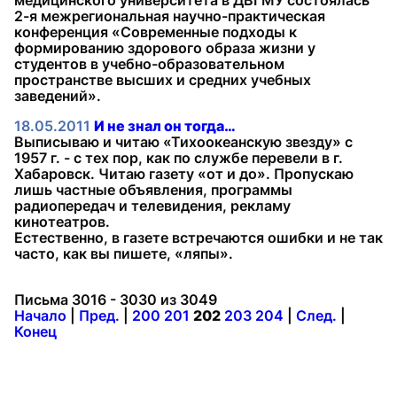
медицинского университета в ДВГМУ состоялась
2-я межрегиональная научно-практическая
конференция «Современные подходы к
формированию здорового образа жизни у
студентов в учебно-образовательном
пространстве высших и средних учебных
заведений».
18.05.2011
И не знал он тогда…
Выписываю и читаю «Тихоокеанскую звезду» с
1957 г. - с тех пор, как по службе перевели в г.
Хабаровск. Читаю газету «от и до». Пропускаю
лишь частные объявления, программы
радиопередач и телевидения, рекламу
кинотеатров.
Естественно, в газете встречаются ошибки и не так
часто, как вы пишете, «ляпы».
Письма 3016 - 3030 из 3049
Начало
|
Пред.
|
200
201
202
203
204
|
След.
|
Конец