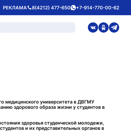
РЕКЛАМА
8(4212) 477-650
+7-914-770-00-62
Телефон
whatsApp
ссылка на стран
ссылка на 
ссылка
ого медицинского университета в ДВГМУ
нию здорового образа жизни у студентов в
состояния здоровья студенческой молодежи,
тудентов и их представительных органов в