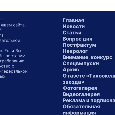
а"
Главная
оящем сайте,
Новости
"
Статьи
та
Вопрос дня
зательной
Постфактум
в. Если Вы
Некролог
 Мы поставим
Внимание, конкурс
 требованию.
Спецвыпуски
ьство о
Архив
 Федеральной
О газете «Тихоокеа
ных
звезда»
"
Фотогалерея
Видеогалерея
Реклама и подписк
Обязательная
информация