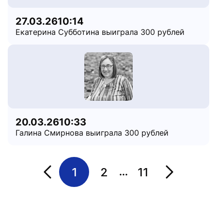
27.03.26
10:14
Екатерина Субботина выиграла 300 рублей
20.03.26
10:33
Галина Смирнова выиграла 300 рублей
1
2
11
...
Переход на страницу
Переход на 