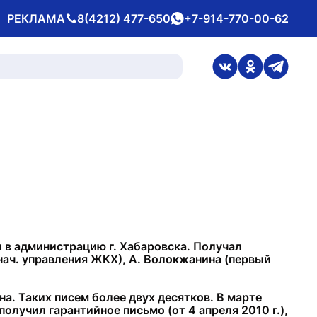
РЕКЛАМА
8(4212) 477-650
+7-914-770-00-62
Телефон
whatsApp
ссылка на стран
ссылка на 
ссылка
 и в администрацию г. Хабаровска. Получал
нач. управления ЖКХ), А. Волокжанина (первый
на. Таких писем более двух десятков. В марте
олучил гарантийное письмо (от 4 апреля 2010 г.),