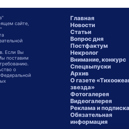
а"
Главная
оящем сайте,
Новости
"
Статьи
та
Вопрос дня
зательной
Постфактум
в. Если Вы
Некролог
 Мы поставим
Внимание, конкурс
 требованию.
Спецвыпуски
ьство о
Архив
 Федеральной
О газете «Тихоокеа
ных
звезда»
"
Фотогалерея
Видеогалерея
Реклама и подписк
Обязательная
информация