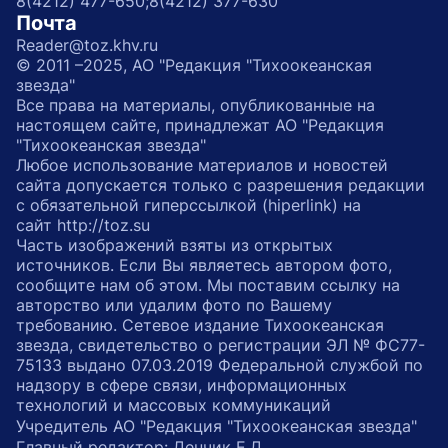
8(4212) 477-650;
8(4212) 377-630
Почта
Reader@toz.khv.ru
© 2011 –2025, АО "Редакция "Тихоокеанская
звезда"
Все права на материалы, опубликованные на
настоящем сайте, принадлежат АО "Редакция
"Тихоокеанская звезда"
Любое использование материалов и новостей
сайта допускается только с разрешения редакции
с обязательной гиперссылкой (hiperlink) на
сайт http://toz.su
Часть изображений взяты из открытых
источников. Если Вы являетесь автором фото,
сообщите нам об этом. Мы поставим ссылку на
авторство или удалим фото по Вашему
требованию. Сетевое издание Тихоокеанская
звезда, свидетельство о регистрации ЭЛ № ФС77-
75133 выдано 07.03.2019 Федеральной службой по
надзору в сфере связи, информационных
технологий и массовых коммуникаций
Учредитель АО "Редакция "Тихоокеанская звезда"
Главный редактор: Денчик Е.Д.