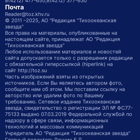
8(4212) 477-650;
8(4212) 377-630
Почта
Reader@toz.khv.ru
© 2011 –2025, АО "Редакция "Тихоокеанская
звезда"
Все права на материалы, опубликованные на
настоящем сайте, принадлежат АО "Редакция
"Тихоокеанская звезда"
Любое использование материалов и новостей
сайта допускается только с разрешения редакции
с обязательной гиперссылкой (hiperlink) на
сайт http://toz.su
Часть изображений взяты из открытых
источников. Если Вы являетесь автором фото,
сообщите нам об этом. Мы поставим ссылку на
авторство или удалим фото по Вашему
требованию. Сетевое издание Тихоокеанская
звезда, свидетельство о регистрации ЭЛ № ФС77-
75133 выдано 07.03.2019 Федеральной службой по
надзору в сфере связи, информационных
технологий и массовых коммуникаций
Учредитель АО "Редакция "Тихоокеанская звезда"
Главный редактор: Денчик Е.Д.