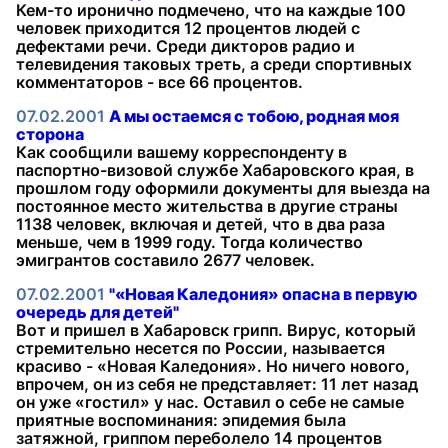
Кем-то иронично подмечено, что на каждые 100
человек приходится 12 процентов людей с
дефектами речи. Среди дикторов радио и
телевидения таковых треть, а среди спортивных
комментаторов - все 66 процентов.
07.02.2001
А мы остаемся с тобою, родная моя
сторона
Как сообщили вашему корреспонденту в
паспортно-визовой службе Хабаровского края, в
прошлом году оформили документы для выезда на
постоянное место жительства в другие страны
1138 человек, включая и детей, что в два раза
меньше, чем в 1999 году. Тогда количество
эмигрантов составило 2677 человек.
07.02.2001
"«Новая Каледония» опасна в первую
очередь для детей"
Вот и пришел в Хабаровск грипп. Вирус, который
стремительно несется по России, называется
красиво - «Новая Каледония». Но ничего нового,
впрочем, он из себя не представляет: 11 лет назад
он уже «гостил» у нас. Оставил о себе не самые
приятные воспоминания: эпидемия была
затяжной, гриппом переболело 14 процентов