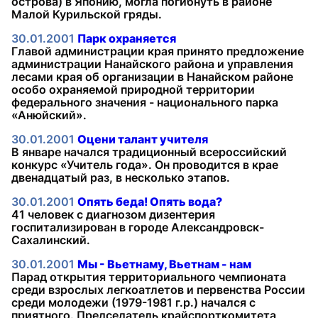
острова) в Японию, могла погибнуть в районе
Малой Курильской гряды.
30.01.2001
Парк охраняется
Главой администрации края принято предложение
администрации Нанайского района и управления
лесами края об организации в Нанайском районе
особо охраняемой природной территории
федерального значения - национального парка
«Анюйский».
30.01.2001
Оцени талант учителя
В январе начался традиционный всероссийский
конкурс «Учитель года». Он проводится в крае
двенадцатый раз, в несколько этапов.
30.01.2001
Опять беда! Опять вода?
41 человек с диагнозом дизентерия
госпитализирован в городе Александровск-
Сахалинский.
30.01.2001
Мы - Вьетнаму, Вьетнам - нам
Парад открытия территориального чемпионата
среди взрослых легкоатлетов и первенства России
среди молодежи (1979-1981 г.р.) начался с
приятного. Председатель крайспорткомитета