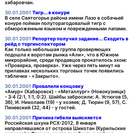
хабаровчан.
30.01.2001
Тигр... в конуре
В селе Святогорье района имени Лазо в собачьей
конуре пойман полуторагодовалый тигр с
обмороженным языком и поврежденными лапами.
30.01.2001
Репортер получил задание... Сходить в
рейд с торгинспектором
Как только небольшая группа проверяющих
подошла к воротам рынка «Али», что в Южном
микрорайоне, среди продавцов прокатилось эхом:
«Проверка, проверка». Уже через пять минут на
прилавках нескольких торговых точек появились
таблички - «Закрыто».
30.01.2001
Провалили концовку
«Амур» (Хабаровск) - «Металлург» (Новокузнецк)
- 3:4 (2:1, 1:1, 0:2). Шайбы забросили: А. Устюгов (5,
36), И. Николаев (19) - у хозяев; Д. Тюрин (9, 57), С.
Пиневский (32, 44) - у гостей.
30.01.2001
Причина гибели выясняется
Российская шхуна РСХ-2012, 8 января
направлявшаяся от острова Шикотан (Курильские