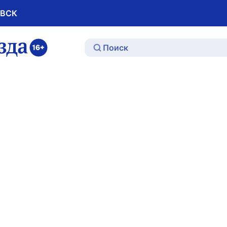
ОВСК
ю