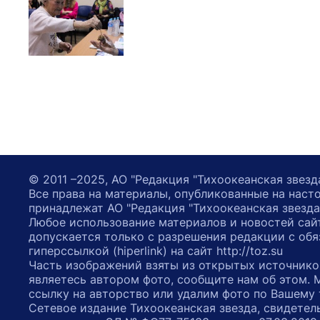
© 2011 –2025, АО "Редакция "Тихоокеанская звезд
Все права на материалы, опубликованные на наст
принадлежат АО "Редакция "Тихоокеанская звезда
Любое использование материалов и новостей сай
допускается только с разрешения редакции с обя
гиперссылкой (hiperlink) на сайт http://toz.su
Часть изображений взяты из открытых источнико
являетесь автором фото, сообщите нам об этом.
ссылку на авторство или удалим фото по Вашему
Сетевое издание Тихоокеанская звезда, свидетел