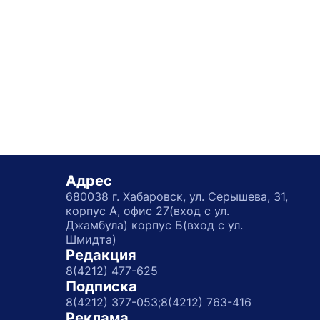
Адрес
680038 г. Хабаровск, ул. Серышева, 31,
корпус А, офис 27(вход с ул.
Джамбула) корпус Б(вход с ул.
Шмидта)
Редакция
8(4212) 477-625
Подписка
8(4212) 377-053;
8(4212) 763-416
Реклама