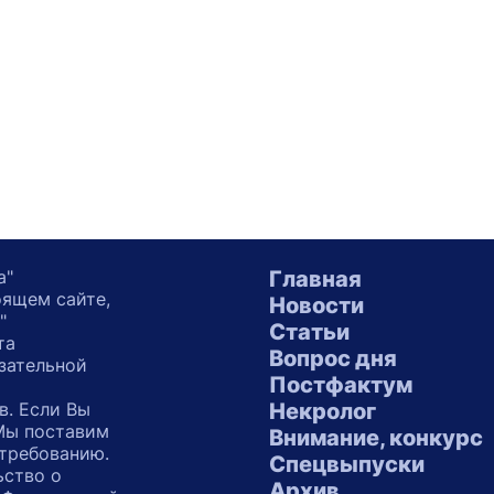
а"
Главная
оящем сайте,
Новости
"
Статьи
та
Вопрос дня
зательной
Постфактум
в. Если Вы
Некролог
 Мы поставим
Внимание, конкурс
 требованию.
Спецвыпуски
ьство о
Архив