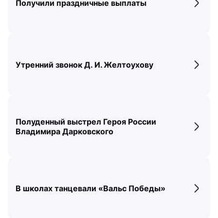
Получили праздничные выплаты
Перех
Утренний звонок Д. И. Желтоухову
Перех
Полуденный выстрел Героя России
Перех
Владимира Дарковского
В школах танцевали «Вальс Победы»
Перех