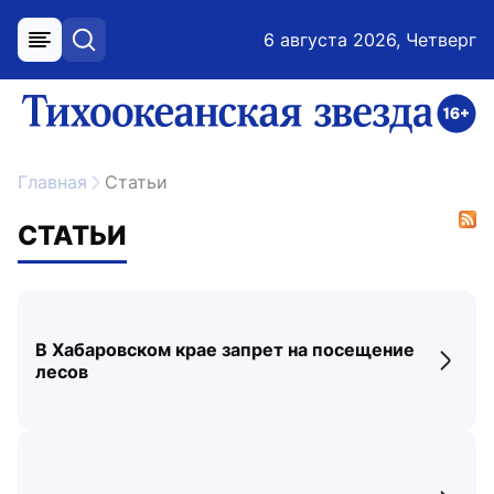
6 августа 2026, Четверг
меню
поиск
возрастное ограничение 16+
ссылка на главную
Главная
Статьи
СТАТЬИ
В Хабаровском крае запрет на посещение
Перех
лесов