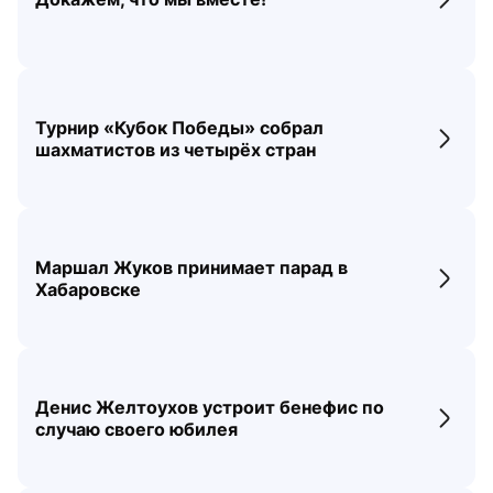
Перех
Турнир «Кубок Победы» собрал
Перех
шахматистов из четырёх стран
Маршал Жуков принимает парад в
Перех
Хабаровске
Денис Желтоухов устроит бенефис по
Перех
случаю своего юбилея