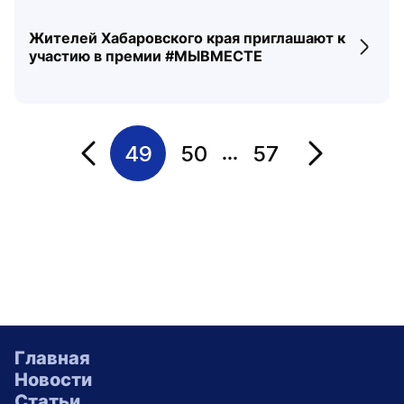
Жителей Хабаровского края приглашают к
Перех
участию в премии #МЫВМЕСТЕ
49
50
57
...
Переход на страницу
Переход на 
Главная
Новости
Статьи