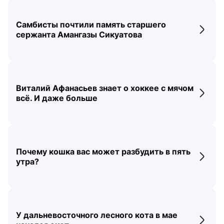
Самбисты почтили память старшего
Перех
сержанта Амангазы Сикуатова
Виталий Афанасьев знает о хоккее с мячом
Перех
всё. И даже больше
Почему кошка вас может разбудить в пять
Перех
утра?
У дальневосточного лесного кота в мае
Перех