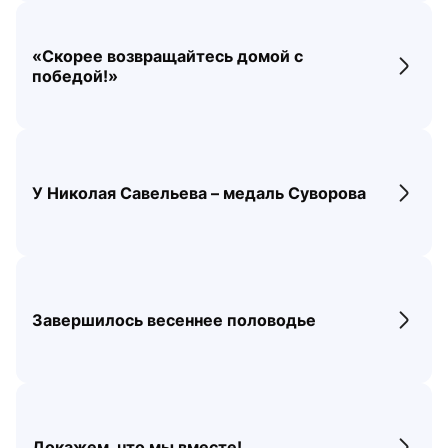
«Скорее возвращайтесь домой с
Перех
победой!»
У Николая Савельева – медаль Суворова
Перех
Завершилось весеннее половодье
Перех
Докажем, что мы вместе!