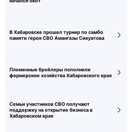
начался окот
В Хабаровске прошел турнир по самбо
Перех
памяти героя СВО Амангазы Сикуатова
Племенные бройлеры пополнили
Перех
фермерские хозяйства Хабаровского края
Семьи участников СВО получают
поддержку на открытие бизнеса в
Перех
Хабаровском крае