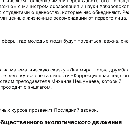
агогическом колледже имени Героя Советского Союза 
 важном с министром образования и науки Хабаровског
 студентами о ценностях, которые нас объединяют. Ре
ли ценные жизненные рекомендации от первого лица.
 сферы, где молодые люди будут трудиться, важна, она
ех на математическую сказку «Два мира – одна дружба»
третьего курса специальности «Коррекционная педагог
дством преподавателя Михаила Нешумаева, который
 проходит с аншлагом!
кных курсов прозвенит Последний звонок.
 общественного экологического движения