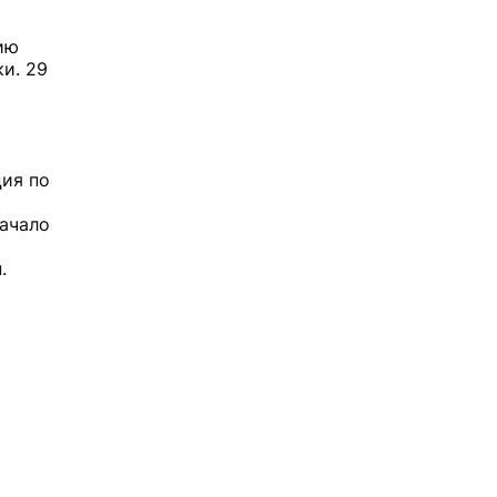
ию
и. 29
ция по
начало
.