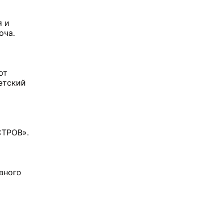
я и
оча.
от
етский
СТРОВ».
вного