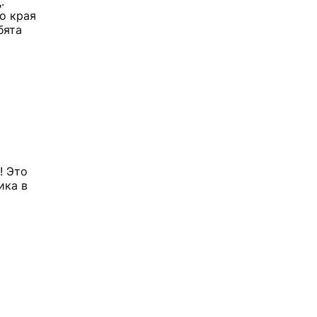
Д.
о края
бята
! Это
ика в