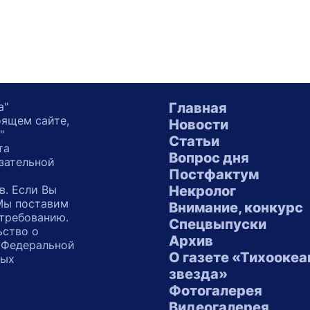
а"
Главная
оящем сайте,
Новости
"
Статьи
та
Вопрос дня
зательной
Постфактум
в. Если Вы
Некролог
 Мы поставим
Внимание, конкурс
 требованию.
Спецвыпуски
ьство о
Архив
 Федеральной
О газете «Тихоокеа
ных
звезда»
"
Фотогалерея
Видеогалерея