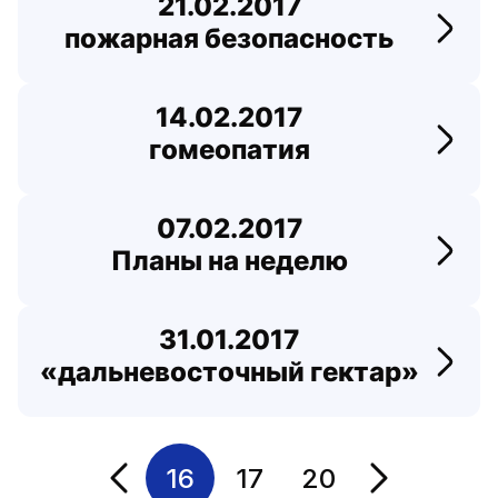
21.02.2017
пожарная безопасность
Перей
14.02.2017
гомеопатия
Перей
07.02.2017
Планы на неделю
Перей
31.01.2017
«дальневосточный гектар»
Перей
16
17
20
Переход на страницу
Переход на с