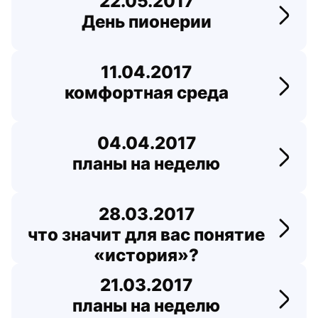
22.05.2017
День пионерии
Перей
11.04.2017
комфортная среда
Перей
04.04.2017
планы на неделю
Перей
28.03.2017
что значит для вас понятие
Перейт
«история»?
21.03.2017
планы на неделю
Перей