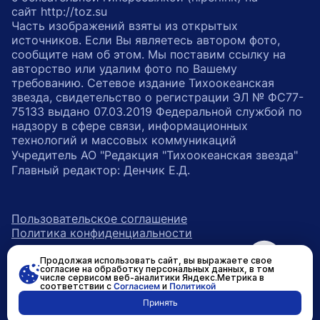
сайт http://toz.su
Часть изображений взяты из открытых
источников. Если Вы являетесь автором фото,
сообщите нам об этом. Мы поставим ссылку на
авторство или удалим фото по Вашему
требованию. Сетевое издание Тихоокеанская
звезда, свидетельство о регистрации ЭЛ № ФС77-
75133 выдано 07.03.2019 Федеральной службой по
надзору в сфере связи, информационных
технологий и массовых коммуникаций
Учредитель АО "Редакция "Тихоокеанская звезда"
Главный редактор: Денчик Е.Д.
Пользовательское соглашение
Политика конфиденциальности
Продолжая использовать сайт, вы выражаете свое
возрастное ограничение 16+
ссылка на главную
согласие на обработку персональных данных, в том
числе сервисом веб-аналитики Яндекс.Метрика в
соответствии с
Согласием
и
Политикой
ссылка на страницу в Вконтакте
ссылка на страницу в Одно
ссылка на канал в Тел
Принять
Разработано в
RASA