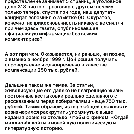
представление занимает 5 страниц, а уголовное
дело 318 листов - разговор о другом: почему
только теперь, спустя три года, наш депутат-
кандидат вспомнил о заметке (Ю. Скуратов,
конечно, неприкосновенность никакую не снял) и
при чем здесь газета, опубликовавшая
официальную информацию без всяких
комментариев?
А вот при чем. Оказывается, ни раньше, ни позже,
а именно в ноябре 1999 г. Цой решил получить
опровержение и одновременно в качестве
компенсации 250 тыс. рублей.
Дальше в таком же темпе. За статьи,
живописующие его далеко не безгрешную жизнь,
постоянные нестыковки реально сделанного с
рассказанным перед избирателями - еще 750 тыс.
рублей. Таким образом, истец в общей сложности
вознамерился раскрутить упомянутые выше
издания ровно на столько, чтобы с криком: «Отдай
миллион!» войти в новейшую политическую и
литературную историю.