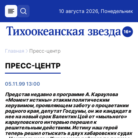
10 августа 2026, Понедельник
меню
поиск
возрастное ограничение 16+
ссылка на главную
Главная
Пресс-центр
ПРЕСС-ЦЕНТР
05.11.99 13:00
Представ недавно в программе А. Караулова
«Момент истины» этаким политическим
херувимом, проявляющем заботу о процветании
родного края, депутат Госдумы, он же кандидат в
нее на новый срок Валентин Цой от «мыльного»
карауловского интервью перешел к
решительным действиям. Истину наш герой
теперь решил отыскать в двух хабаровских судах