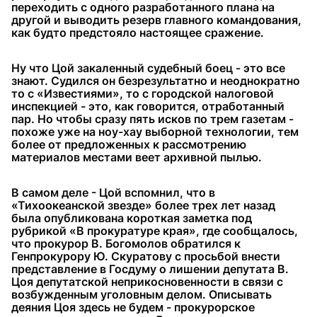
переходить с одного разработанного плана на
другой и выводить резерв главного командования,
как будто предстояло настоящее сражение.
Ну что Цой закаленный судебный боец - это все
знают. Судился он безрезультатно и неоднократно
то с «Известиями», то с городской налоговой
инспекцией - это, как говорится, отработанный
пар. Но чтобы сразу пять исков по трем газетам -
похоже уже на ноу-хау выборной технологии, тем
более от предложенных к рассмотрению
материалов местами веет архивной пылью.
В самом деле - Цой вспомнил, что в
«Тихоокеанской звезде» более трех лет назад
была опубликована короткая заметка под
рубрикой «В прокуратуре края», где сообщалось,
что прокурор В. Богомолов обратился к
Генпрокурору Ю. Скуратову с просьбой внести
представление в Госдуму о лишении депутата В.
Цоя депутатской неприкосновенности в связи с
возбужденным уголовным делом. Описывать
деяния Цоя здесь не будем - прокурорское