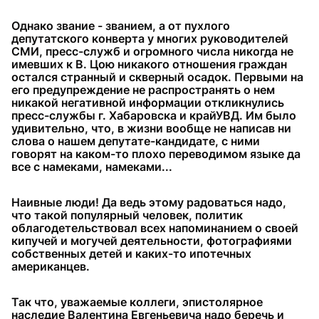
Однако звание - званием, а от пухлого
депутатского конверта у многих руководителей
СМИ, пресс-служб и огромного числа никогда не
имевших к В. Цою никакого отношения граждан
остался странный и скверный осадок. Первыми на
его предупреждение не распространять о нем
никакой негативной информации откликнулись
пресс-службы г. Хабаровска и крайУВД. Им было
удивительно, что, в жизни вообще не написав ни
слова о нашем депутате-кандидате, с ними
говорят на каком-то плохо переводимом языке да
все с намеками, намеками...
Наивные люди! Да ведь этому радоваться надо,
что такой популярный человек, политик
облагодетельствовал всех напоминанием о своей
кипучей и могучей деятельности, фотографиями
собственных детей и каких-то ипотечных
американцев.
Так что, уважаемые коллеги, эпистолярное
наследие Валентина Евгеньевича надо беречь и