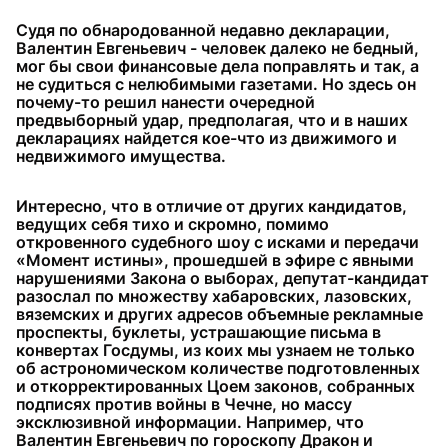
Судя по обнародованной недавно декларации,
Валентин Евгеньевич - человек далеко не бедный,
мог бы свои финансовые дела поправлять и так, а
не судиться с нелюбимыми газетами. Но здесь он
почему-то решил нанести очередной
предвыборный удар, предполагая, что и в наших
декларациях найдется кое-что из движимого и
недвижимого имущества.
Интересно, что в отличие от других кандидатов,
ведущих себя тихо и скромно, помимо
откровенного судебного шоу с исками и передачи
«Момент истины», прошедшей в эфире с явными
нарушениями Закона о выборах, депутат-кандидат
разослал по множеству хабаровских, лазовских,
вяземских и других адресов объемные рекламные
проспекты, буклеты, устрашающие письма в
конвертах Госдумы, из коих мы узнаем не только
об астрономическом количестве подготовленных
и откорректированных Цоем законов, собранных
подписях против войны в Чечне, но массу
эксклюзивной информации. Например, что
Валентин Евгеньевич по гороскопу Дракон и