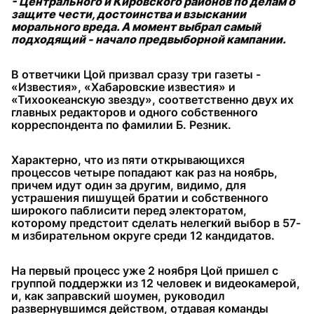
- Центрального и Кировского районов по делам о
защите чести, достоинства и взыскании
морального вреда. А момент выбрал самый
подходящий - начало предвыборной кампании.
В ответчики Цой призвал сразу три газеты -
«Известия», «Хабаровские известия» и
«Тихоокеанскую звезду», соответственно двух их
главных редакторов и одного собственного
корреспондента по фамилии Б. Резник.
Характерно, что из пяти открывающихся
процессов четыре попадают как раз на ноябрь,
причем идут один за другим, видимо, для
устрашения пишущей братии и собственного
широкого паблисити перед электоратом,
которому предстоит сделать нелегкий выбор в 57-
м избирательном округе среди 12 кандидатов.
На первый процесс уже 2 ноября Цой пришел с
группой поддержки из 12 человек и видеокамерой,
и, как заправский шоумен, руководил
развернувшимся действом, отдавая команды