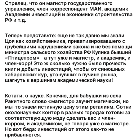
Стрелец, что он магистр государственного
управления, член-корреспондент МАИ, академик
Академии инвестиций и экономики строительства
РФ и т.д.
Теперь представьте: еще не так давно мы знали
Цоя как хозяйственника, приватизировавшего с
грубейшими нарушениями закона и не без помощи
министра сельского хозяйства РФ Кулика бывший
«Птицепром» - а тут уже и магистр, и академик, и
член-корр! Это ж сколько нужно было прочесть
книг и добыть инвестиций, чтобы от синюшных
хабаровских кур, утонувших в пучине рынка,
шагнуть к вершинам академической науки!
Кстати, о науке. Конечно, для бабушки из села
Ракитного слово «магистр» звучит магически, но
мы-то знаем истинную цену этим регалиям. Сотни
околонаучных контор в разных городах готовы за
соответствующую мзду сделать вас и член-
корром, и академиком, не говоря уже о магистре.
Но вот беда: инвестиций от этого как-то не
прибавляется.