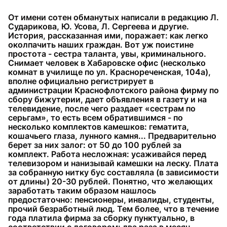
От имени сотен обманутых написали в редакцию Л.
Сударикова, Ю. Усова, Л. Сергеева и другие.
История, рассказанная ими, поражает: как легко
околпачить наших граждан. Вот уж поистине
простота - сестра таланта, увы, криминального.
Снимает человек в Хабаровске офис (несколько
комнат в училище по ул. Краснореченская, 104а),
вполне официально регистрирует в
администрации Краснофлотского района фирму по
сбору бижутерии, дает объявления в газету и на
телевидение, после чего раздает «сестрам по
серьгам», то есть всем обратившимся - по
несколько комплектов камешков: гематита,
кошачьего глаза, лунного камня... Предварительно
берет за них залог: от 50 до 100 рублей за
комплект. Работа несложная: усаживайся перед
телевизором и нанизывай камешки на леску. Плата
за собранную нитку бус составляла (в зависимости
от длины) 20-30 рублей. Понятно, что желающих
заработать таким образом нашлось
предостаточно: пенсионеры, инвалиды, студенты,
прочий безработный люд. Тем более, что в течение
года платила фирма за сборку пунктуально, в