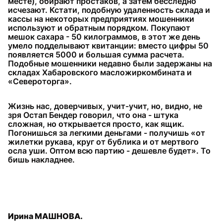
месте), обирают простаков, а затем бесследно
исчезают. Кстати, подобную удаленность склада и
кассы на некоторых предприятиях мошенники
используют и обратным порядком. Покупают
мешок сахара - 50 килограммов, в этот же день
умело подделывают квитанции: вместо цифры 50
появляется 5000 и большая сумма расчета.
Подобные мошенники недавно были задержаны на
складах Хабаровского масложиркомбината и
«Североторга».
Жизнь нас, доверчивых, учит-учит, но, видно, не
зря Остап Бендер говорил, что она - штука
сложная, но открывается просто, как ящик.
Погонишься за легкими деньгами - получишь «от
жилетки рукава, круг от бублика и от мертвого
осла уши. Оптом всю партию - дешевле будет». То
бишь накладнее.
Ирина МАШНОВА.