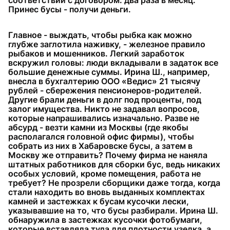
соответствии с договором: два раза в месяц.
Принес бусы - получи деньги.
Главное - выждать, чтобы рыбка как можно
глубже заглотила наживку, - железное правило
рыбаков и мошенников. Легкий заработок
вскружил головы: люди вкладывали в задаток все
большие денежные суммы. Ирина Ш., например,
внесла в бухгалтерию ООО «Ведис» 21 тысячу
рублей - сбережения пенсионеров-родителей.
Другие брали деньги в долг под проценты, под
залог имущества. Никто не задавал вопросов,
которые напрашивались изначально. Разве не
абсурд - везти камни из Москвы (где якобы
располагался головной офис фирмы), чтобы
собрать из них в Хабаровске бусы, а затем в
Москву же отправить? Почему фирма не наняла
штатных работников для сборки бус, ведь никаких
особых условий, кроме помещения, работа не
требует? Не прозрели сборщики даже тогда, когда
стали находить во вновь выданных комплектах
камней и застежках к бусам кусочки лески,
указывавшие на то, что бусы разбирали. Ирина Ш.
обнаружила в застежках кусочки фотобумаги,
которые вставляла туда для плотности узелка, а