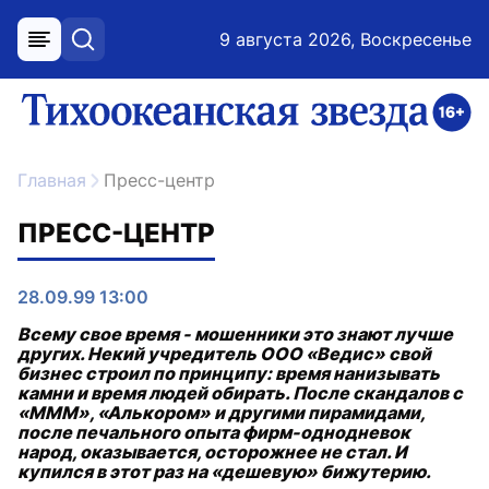
9 августа 2026, Воскресенье
меню
поиск
возрастное ограничение 16+
ссылка на главную
Главная
Пресс-центр
ПРЕСС-ЦЕНТР
28.09.99 13:00
Всему свое время - мошенники это знают лучше
других. Некий учредитель ООО «Ведис» свой
бизнес строил по принципу: время нанизывать
камни и время людей обирать. После скандалов с
«МММ», «Алькором» и другими пирамидами,
после печального опыта фирм-однодневок
народ, оказывается, осторожнее не стал. И
купился в этот раз на «дешевую» бижутерию.