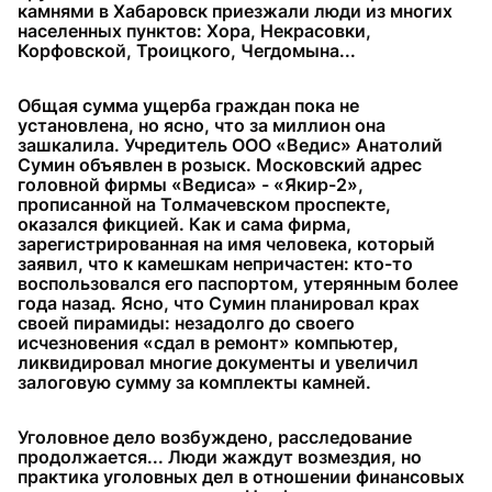
камнями в Хабаровск приезжали люди из многих
населенных пунктов: Хора, Некрасовки,
Корфовской, Троицкого, Чегдомына...
Общая сумма ущерба граждан пока не
установлена, но ясно, что за миллион она
зашкалила. Учредитель ООО «Ведис» Анатолий
Сумин объявлен в розыск. Московский адрес
головной фирмы «Ведиса» - «Якир-2»,
прописанной на Толмачевском проспекте,
оказался фикцией. Как и сама фирма,
зарегистрированная на имя человека, который
заявил, что к камешкам непричастен: кто-то
воспользовался его паспортом, утерянным более
года назад. Ясно, что Сумин планировал крах
своей пирамиды: незадолго до своего
исчезновения «сдал в ремонт» компьютер,
ликвидировал многие документы и увеличил
залоговую сумму за комплекты камней.
Уголовное дело возбуждено, расследование
продолжается... Люди жаждут возмездия, но
практика уголовных дел в отношении финансовых