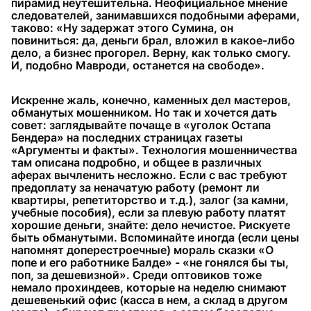
пирамид неутешительна. Неофициальное мнение
следователей, занимавшихся подобными аферами,
таково: «Ну задержат этого Сумина, он
повиниться: да, деньги брал, вложил в какое-либо
дело, а бизнес прогорел. Верну, как только смогу.
И, подобно Мавроди, останется на свободе».
Искренне жаль, конечно, каменных дел мастеров,
обманутых мошенником. Но так и хочется дать
совет: заглядывайте почаще в «уголок Остапа
Бендера» на последних страницах газеты
«Аргументы и факты». Технология мошенничества
там описана подробно, и общее в различных
аферах вычленить несложно. Если с вас требуют
предоплату за неначатую работу (ремонт ли
квартиры, репетиторство и т.д.), залог (за камни,
учебные пособия), если за плевую работу платят
хорошие деньги, знайте: дело нечистое. Рискуете
быть обманутыми. Вспоминайте иногда (если цены
напомнят доперестроечные) мораль сказки «О
попе и его работнике Балде» - «не гонялся бы ты,
поп, за дешевизной». Среди оптовиков тоже
немало прохиндеев, которые на неделю снимают
дешевенький офис (касса в нем, а склад в другом