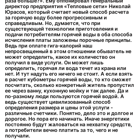
раза больше?». Ему оппонировал генеральный
директор предприятия «Тепловые сети» Николай
Юрасов, который считает новый способ расчета
за горячую воду более прогрессивным и
справедливым. Но, думается, что при
существующей технологии приготовления и
подачи потребителям горячей воды в оба способа
исчисления платы заложены порочные принципы.
Ведь при оплате гига-калорий наш
непросвещенный в этом отношении обыватель не
может определить, какое их количество он
получил в виде услуги. Он может лишь
определить, горячая ли вода течет из крана или
нет. И тут надуть его ничего не стоит. А если взять
в расчет кубометры горячей воды, то кто сможет
посчитать, сколько конкретный житель пропустил
ее через ванну, кухонную мойку и так далее. Да и
по-разному люди пользуются горячей водой. А
ведь существует цивилизованный способ
определения размера и цены этой услуги -
различные счетчики. Понятно, дело это и долгое и
дорогое. Но пора его начинать. Иначе энергетики
постоянно будут жаловаться на нехватку средств,
а потребители вечно платить за то, чего и не
получали.