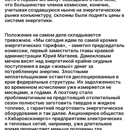
что большинство членов комиссии, конечно,
учитывая создавшуюся нынче на энергетическом
рынке конъюнктуру, склонны были поднять цены в
системе энергетики.
Положение на самом деле складывается
тревожное. «Мы сегодня идем по самой кромке
энергетических тарифов», - заметил председатель
комиссии, первый заместитель главы краевой
администрации Юрий Матвеев. Дамокловым
мечом висят над энергетикой крайне скудные
поступления в виде «живых» денег за
потребленную энергию. Злостными
неплательщиками остаются дислоцированные в
крае федеральные структуры. Их задолженность
во временном исчислении уже измеряется не
месяцами, а годами. А поэтому стало
проблематичным на предстоящий отопительный
сезон полностью заготовить твердое и жидкое
топливо, с гарантией подготовить энергетическое
оборудование и так далее. Акционерное общество
«Хабаровскэнерго» предприятиям электрических
и тепловых сетей, например, уже длительное
время перечисляет меньше половины тех