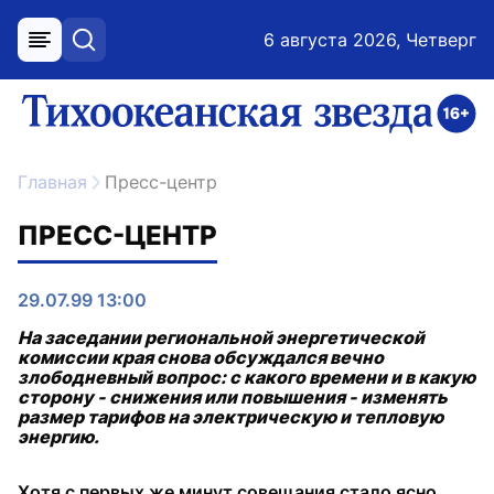
6 августа 2026, Четверг
меню
поиск
возрастное ограничение 16+
ссылка на главную
Главная
Пресс-центр
ПРЕСС-ЦЕНТР
29.07.99 13:00
На заседании региональной энергетической
комиссии края снова обсуждался вечно
злободневный вопрос: с какого времени и в какую
сторону - снижения или повышения - изменять
размер тарифов на электрическую и тепловую
энергию.
Хотя с первых же минут совещания стало ясно,