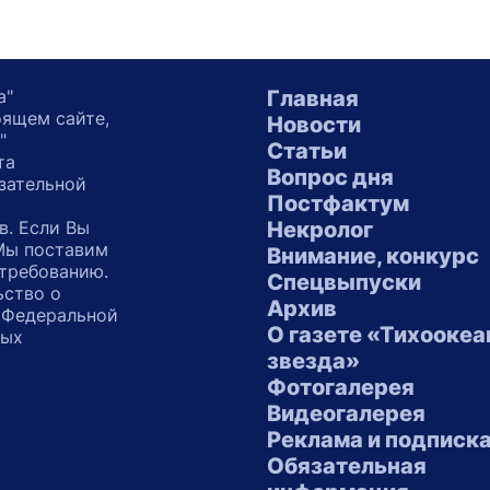
а"
Главная
оящем сайте,
Новости
"
Статьи
та
Вопрос дня
зательной
Постфактум
в. Если Вы
Некролог
 Мы поставим
Внимание, конкурс
 требованию.
Спецвыпуски
ьство о
Архив
 Федеральной
О газете «Тихоокеа
ных
звезда»
"
Фотогалерея
Видеогалерея
Реклама и подписк
Обязательная