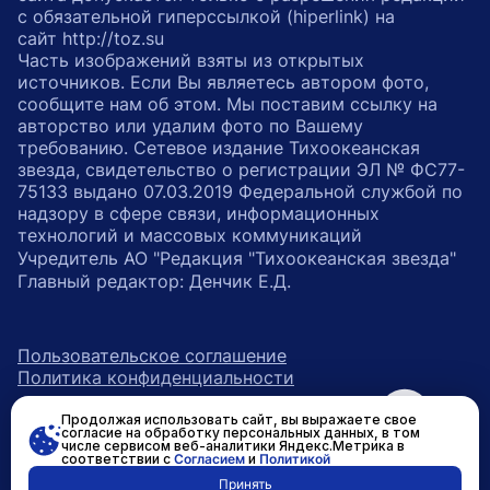
с обязательной гиперссылкой (hiperlink) на
сайт http://toz.su
Часть изображений взяты из открытых
источников. Если Вы являетесь автором фото,
сообщите нам об этом. Мы поставим ссылку на
авторство или удалим фото по Вашему
требованию. Сетевое издание Тихоокеанская
звезда, свидетельство о регистрации ЭЛ № ФС77-
75133 выдано 07.03.2019 Федеральной службой по
надзору в сфере связи, информационных
технологий и массовых коммуникаций
Учредитель АО "Редакция "Тихоокеанская звезда"
Главный редактор: Денчик Е.Д.
Пользовательское соглашение
Политика конфиденциальности
Продолжая использовать сайт, вы выражаете свое
возрастное ограничение 16+
ссылка на главную
согласие на обработку персональных данных, в том
числе сервисом веб-аналитики Яндекс.Метрика в
соответствии с
Согласием
и
Политикой
ссылка на страницу в Вконтакте
ссылка на страницу в Одно
ссылка на канал в Тел
Принять