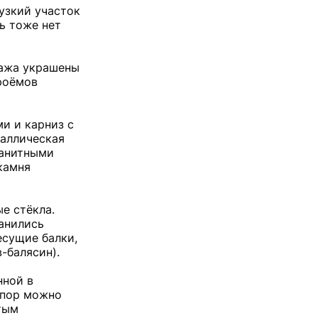
узкий участок
ь тоже нет
тажа украшены
роёмов
и и карниз с
таллическая
ранитными
камня
е стёкла.
анились
есущие балки,
-балясин).
нной в
 пор можно
тым