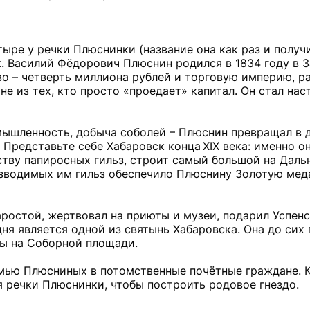
тыре у речки Плюснинки (название она как раз и получ
. Василий Фёдорович Плюснин родился в 1834 году в З
во – четверть миллиона рублей и торговую империю, 
е из тех, кто просто «проедает» капитал. Он стал на
ышленность, добыча соболей – Плюснин превращал в де
 Представьте себе Хабаровск конца XIX века: именно о
ству папиросных гильз, строит самый большой на Даль
оизводимых им гильз обеспечило Плюснину Золотую мед
ростой, жертвовал на приюты и музеи, подарил Успен
ня является одной из святынь Хабаровска. Она до сих
ы на Соборной площади.
семью Плюсниных в потомственные почётные граждане. 
 речки Плюснинки, чтобы построить родовое гнездо.