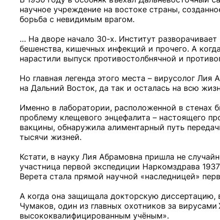
научное учреждение на востоке страны, созданное
борьба с невидимым врагом.
… На дворе начало 30-х. Институт разворачивает
бешенства, кишечных инфекций и прочего. А когд
нарастили выпуск противостолбнячной и противог
Но главная легенда этого места – вирусолог Лия 
на Дальний Восток, да так и осталась на всю жиз
Именно в лаборатории, расположенной в стенах 
проблему клещевого энцефалита – настоящего пр
вакцины, обнаружила алиментарный путь передач
тысячи жизней.
Кстати, в науку Лия Абрамовна пришла не случайн
участница первой экспедиции Наркомздрава 1937 
Верета стала прямой научной «наследницей» пер
А когда она защищала докторскую диссертацию, 
Чумаков, один из главных охотников за вирусами
высококвалифицированным учёным».