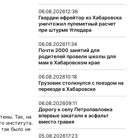
06.08.2026
12:36
Гвардии ефрейтор из Хабаровска
уничтожил пулеметный расчет
при штурме Угледара
06.08.2026
11:34
Почти 2000 занятий для
родителей провели школы для
мам в Хабаровском крае
06.08.2026
10:18
Грузовик столкнулся с поездом на
переезде в Хабаровске
06.08.2026
09:11
Дорогу к селу Петропавловка
впервые закатали в асфальт
ены. Так, на
вместо гравия
го института.
 так было не
05.08.2026
17:23