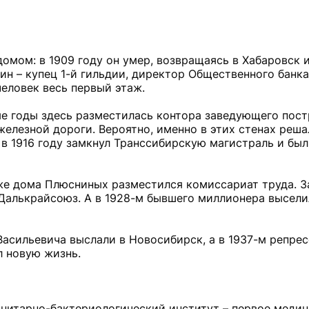
мом: в 1909 году он умер, возвращаясь в Хабаровск 
ин – купец 1-й гильдии, директор Общественного банка
человек весь первый этаж.
ые годы здесь разместилась контора заведующего пос
елезной дороги. Вероятно, именно в этих стенах реша
в 1916 году замкнул Транссибирскую магистраль и был
аже дома Плюсниных разместился комиссариат труда. З
 Далькрайсоюз. А в 1928-м бывшего миллионера высел
Васильевича выслали в Новосибирск, а в 1937-м репре
л новую жизнь.
анитарно-бактериологический институт – первое меди