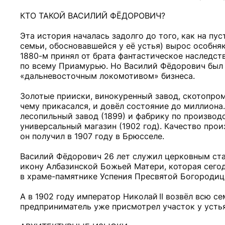
КТО ТАКОЙ ВАСИЛИЙ ФЁДОРОВИЧ?
Эта история началась задолго до того, как на пус
семьи, обосновавшейся у её устья) вырос особняк
1880-м принял от брата фантастическое наследст
по всему Приамурью. Но Василий Фёдорович был н
«дальневосточным локомотивом» бизнеса.
Золотые прииски, винокуренный завод, скотопром
чему прикасался, и довёл состояние до миллиона.
лесопильный завод (1899) и фабрику по производ
универсальный магазин (1902 год). Качество пр
он получил в 1907 году в Брюсселе.
Василий Фёдорович 26 лет служил церковным ста
икону Албазинской Божьей Матери, которая сегод
в храме-памятнике Успения Пресвятой Богородиц
А в 1902 году император Николай II возвёл всю 
предприниматель уже присмотрел участок у устья