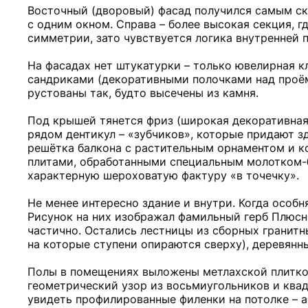
Восточный (дворовый) фасад получился самым скр
с одним окном. Справа – более высокая секция, 
симметрии, зато чувствуется логика внутренней 
На фасадах нет штукатурки – только ювелирная к
сандриками (декоративными полочками над проё
рустованы так, будто высечены из камня.
Под крышей тянется фриз (широкая декоративная
рядом дентикул – «зубчиков», которые придают з
решётка балкона с растительным орнаментом и к
плитами, обработанными специальным молотком-б
характерную шероховатую фактуру «в точечку».
Не менее интересно здание и внутри. Когда особн
Рисунок на них изображал фамильный герб Плюсн
частично. Остались лестницы из сборных гранитн
на которые ступени опираются сверху), деревянн
Полы в помещениях выложены метлахской плиткой
геометрический узор из восьмиугольников и квад
увидеть профилированные филенки на потолке – 