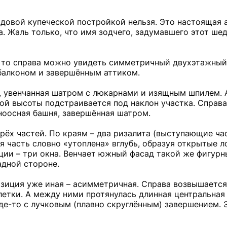
рядовой купеческой постройкой нельзя. Это настоящая 
. Жаль только, что имя зодчего, задумавшего этот ше
а, то справа можно увидеть симметричный двухэтажный
алконом и завершённым аттиком.
я, увенчанная шатром с люкарнами и изящным шпилем.
ой высоты подстраивается под наклон участка. Справа
ноосная башня, завершённая шатром.
ёх частей. По краям – два ризалита (выступающие час
 часть словно «утоплена» вглубь, образуя открытые 
кции – три окна. Венчает южный фасад такой же фигурн
адной стороне.
озиция уже иная – асимметричная. Справа возвышается
летки. А между ними протянулась длинная центральная 
где-то с лучковым (плавно скруглённым) завершением. 