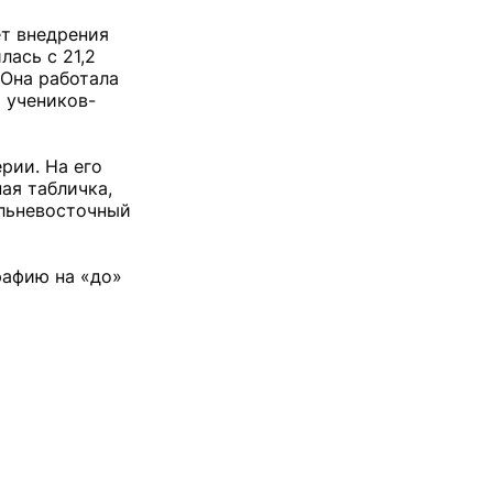
ёт внедрения
ась с 21,2
 Она работала
1 учеников-
рии. На его
ая табличка,
дальневосточный
рафию на «до»