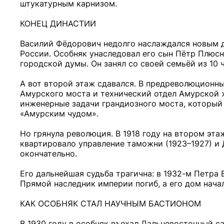
штукатурным карнизом.
КОНЕЦ ДИНАСТИИ
Василий Фёдорович недолго наслаждался новым до
России. Особняк унаследовал его сын Пётр Плюсн
городской думы. Он занял со своей семьёй из 10 
А вот второй этаж сдавался. В предреволюционн
Амурского моста и технический отдел Амурской ж
инженерные задачи грандиозного моста, который 
«Амурским чудом».
Но грянула революция. В 1918 году на втором эт
квартировало управление таможни (1923–1927) и
окончательно.
Его дальнейшая судьба трагична: в 1932-м Петра 
Прямой наследник империи погиб, а его дом нача
КАК ОСОБНЯК СТАЛ НАУЧНЫМ БАСТИОНОМ
В 1930 году в особняк въехал Дальневосточный с