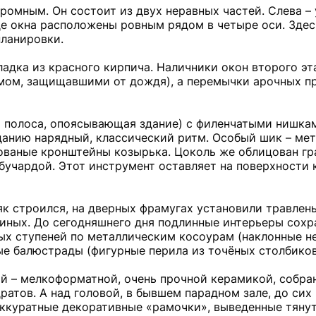
омным. Он состоит из двух неравных частей. Слева – 
где окна расположены ровным рядом в четыре оси. Здес
планировки.
ладка из красного кирпича. Наличники окон второго э
мом, защищавшими от дождя), а перемычки арочных п
 полоса, опоясывающая здание) с филенчатыми нишкам
данию нарядный, классический ритм. Особый шик – ме
ованые кронштейны козырька. Цоколь же облицован г
учардой. Этот инструмент оставляет на поверхности 
як строился, на дверных фрамугах установили травлены
иных. До сегодняшнего дня подлинные интерьеры сохр
ых ступеней по металлическим косоурам (наклонные н
ые балюстрады (фигурные перила из точёных столбиков
 – мелкоформатной, очень прочной керамикой, собра
ратов. А над головой, в бывшем парадном зале, до сих
аккуратные декоративные «рамочки», выведенные тяну