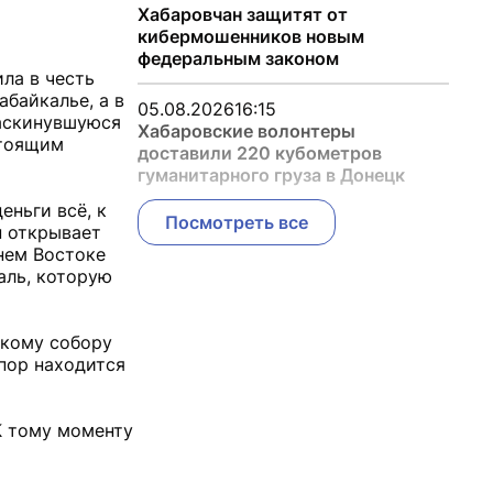
Хабаровчан защитят от
кибермошенников новым
федеральным законом
ила в честь
абайкалье, а в
05.08.2026
16:15
раскинувшуюся
Хабаровские волонтеры
стоящим
доставили 220 кубометров
гуманитарного груза в Донецк
ньги всё, к
Посмотреть все
н открывает
нем Востоке
аль, которую
скому собору
 пор находится
К тому моменту