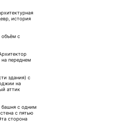
архитектурная
девр, история
 объём с
 Архитектор
 на переднем
ти здания) с
лоджии на
ый аттик
 башня с одним
стена с пятью
Эта сторона