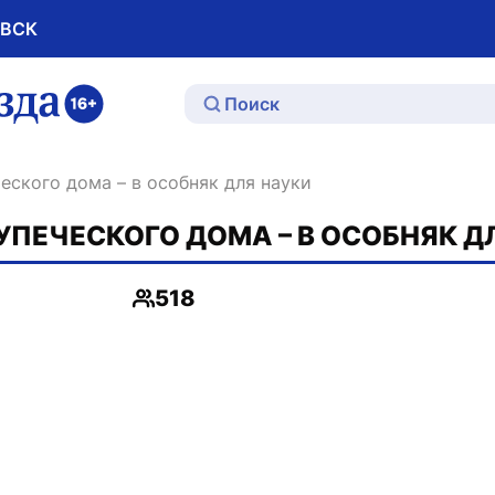
ОВСК
ю
ческого дома – в особняк для науки
ПЕЧЕСКОГО ДОМА – В ОСОБНЯК Д
518
Просмотры