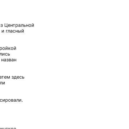
из Центральной
 и гласный
тройкой
лись
 назван
атем здесь
или
ссировали.
цинское