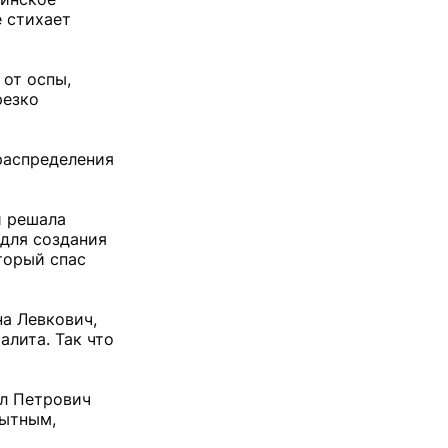
е стихает
 от оспы,
резко
 распределения
й решала
для создания
торый спас
на Левкович,
лита. Так что
ил Петрович
пытным,