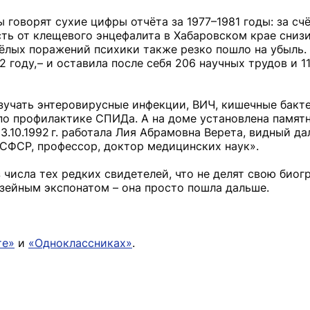
ы говорят сухие цифры отчёта за 1977–1981 годы: за сч
ь от клещевого энцефалита в Хабаровском крае снизил
жёлых поражений психики также резко пошло на убыль.
2 году, – и оставила после себя 206 научных трудов и 1
учать энтеровирусные инфекции, ВИЧ, кишечные бакте
по профилактике СПИДа. А на доме установлена памятн
о 23.10.1992 г. работала Лия Абрамовна Верета, видный 
РСФСР, профессор, доктор медицинских наук».
з числа тех редких свидетелей, что не делят свою биог
узейным экспонатом – она просто пошла дальше.
те»
и
«Одноклассниках»
.