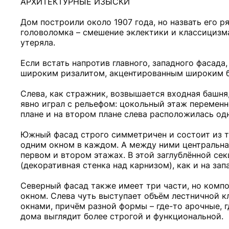
АРХИТЕКТУРНЫЕ ИЗЫСКИ
Дом построили около 1907 года, но назвать его 
головоломка – смешение эклектики и классицизма
утеряла.
Если встать напротив главного, западного фасад
широким ризалитом, акцентированным широким б
Слева, как стражник, возвышается входная башн
явно играл с рельефом: цокольный этаж переменн
плане и на втором плане слева расположилась од
Южный фасад строго симметричен и состоит из тр
одним окном в каждом. А между ними центральная
первом и втором этажах. В этой заглублённой се
(декоративная стенка над карнизом), как и на зап
Северный фасад также имеет три части, но комп
окном. Слева чуть выступает объём лестничной к
окнами, причём разной формы – где-то арочные, 
дома выглядит более строгой и функциональной.