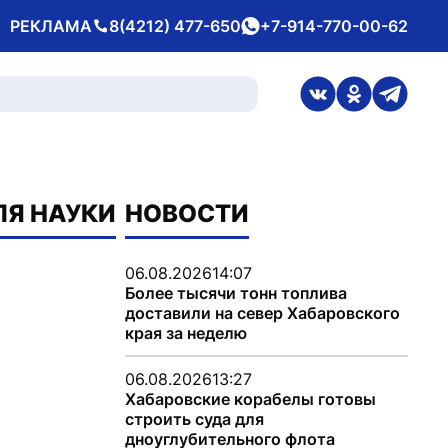
РЕКЛАМА
8(4212) 477-650
+7-914-770-00-62
Телефон
whatsApp
ссылка на стран
ссылка на 
ссылка
ЛЯ НАУКИ
НОВОСТИ
06.08.2026
14:07
Более тысячи тонн топлива
доставили на север Хабаровского
края за неделю
06.08.2026
13:27
Хабаровские корабелы готовы
строить суда для
дноуглубительного флота