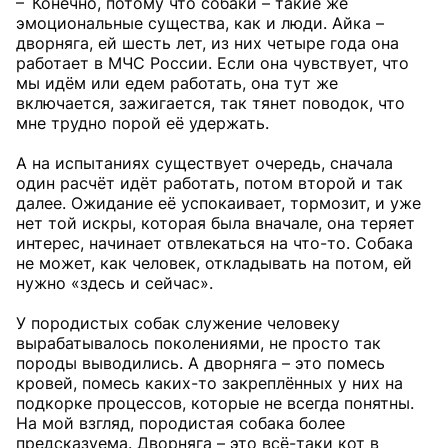
– Конечно, потому что собаки – такие же
эмоциональные существа, как и люди. Айка –
дворняга, ей шесть лет, из них четыре года она
работает в МЧС России. Если она чувствует, что
мы идём или едем работать, она тут же
включается, зажигается, так тянет поводок, что
мне трудно порой её удержать.
А на испытаниях существует очередь, сначала
один расчёт идёт работать, потом второй и так
далее. Ожидание её успокаивает, тормозит, и уже
нет той искры, которая была вначале, она теряет
интерес, начинает отвлекаться на что-то. Собака
не может, как человек, откладывать на потом, ей
нужно «здесь и сейчас».
У породистых собак служение человеку
вырабатывалось поколениями, не просто так
породы выводились. А дворняга – это помесь
кровей, помесь каких-то закреплённых у них на
подкорке процессов, которые не всегда понятны.
На мой взгляд, породистая собака более
предсказуема. Дворняга – это всё-таки кот в