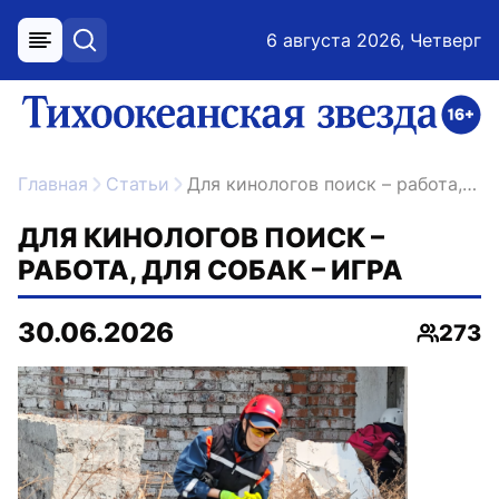
6 августа 2026, Четверг
меню
поиск
возрастное ограничение 16+
ссылка на главную
Главная
Статьи
Для кинологов поиск – работа, для собак – игра
ДЛЯ КИНОЛОГОВ ПОИСК –
РАБОТА, ДЛЯ СОБАК – ИГРА
30.06.2026
273
Просмо