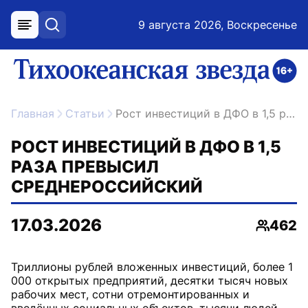
9 августа 2026, Воскресенье
меню
поиск
возрастное ограничение 16+
ссылка на главную
Главная
Статьи
Рост инвестиций в ДФО в 1,5 раза превысил среднероссийский
РОСТ ИНВЕСТИЦИЙ В ДФО В 1,5
РАЗА ПРЕВЫСИЛ
СРЕДНЕРОССИЙСКИЙ
17.03.2026
462
Просмо
Триллионы рублей вложенных инвестиций, более 1
000 открытых предприятий, десятки тысяч новых
рабочих мест, сотни отремонтированных и