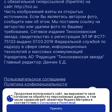
с обязательной гиперссылкой (hiperlink) на
сайт http://toz.su
Часть изображений взяты из открытых
источников. Если Вы являетесь автором фото,
сообщите нам об этом. Мы поставим ссылку на
авторство или удалим фото по Вашему
требованию. Сетевое издание Тихоокеанская
звезда, свидетельство о регистрации ЭЛ № ФС77-
75133 выдано 07.03.2019 Федеральной службой по
надзору в сфере связи, информационных
технологий и массовых коммуникаций
Учредитель АО "Редакция "Тихоокеанская звезда"
Главный редактор: Денчик Е.Д.
Пользовательское соглашение
Политика конфиденциальности
Продолжая использовать сайт, вы выражаете свое
возрастное ограничение 16+
ссылка на главную
согласие на обработку персональных данных, в том
числе сервисом веб-аналитики Яндекс.Метрика в
соответствии с
Согласием
и
Политикой
ссылка на страницу в Вконтакте
ссылка на страницу в Одно
ссылка на канал в Тел
Принять
Разработано в
RASA