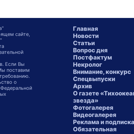
а"
Главная
оящем сайте,
Новости
"
Статьи
та
Вопрос дня
зательной
Постфактум
в. Если Вы
Некролог
 Мы поставим
Внимание, конкурс
 требованию.
Спецвыпуски
ьство о
Архив
 Федеральной
О газете «Тихоокеа
ных
звезда»
"
Фотогалерея
Видеогалерея
Реклама и подписк
Обязательная