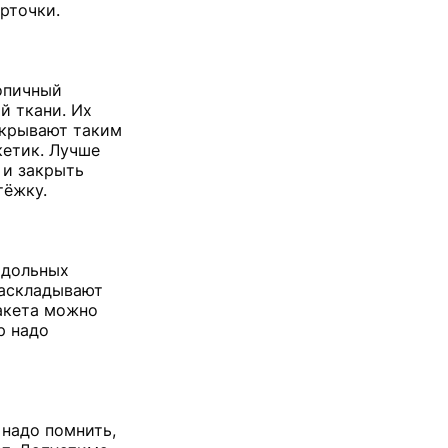
рточки.
опичный
й ткани. Их
акрывают таким
кетик. Лучше
 и закрыть
тёжку.
одольных
раскладывают
пакета можно
р надо
 надо помнить,