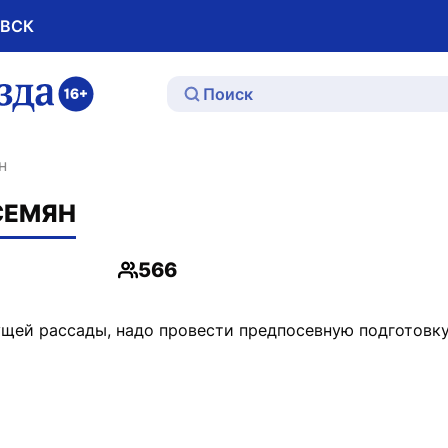
ОВСК
ю
н
СЕМЯН
566
Просмотры
щей рассады, надо провести предпосевную подготовку