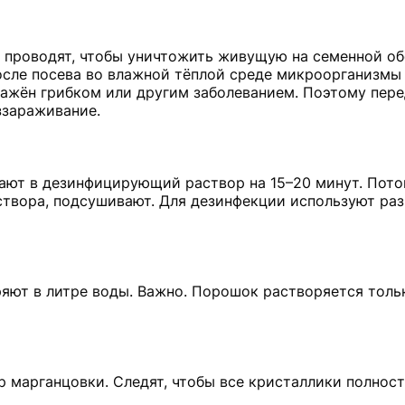
ё проводят, чтобы уничтожить живущую на семенной о
после посева во влажной тёплой среде микроорганизмы
ражён грибком или другим заболеванием. Поэтому пере
ззараживание.
ают в дезинфицирующий раствор на 15–20 минут. Пото
створа, подсушивают. Для дезинфекции используют раз
яют в литре воды. Важно. Порошок растворяется толь
р марганцовки. Следят, чтобы все кристаллики полнос