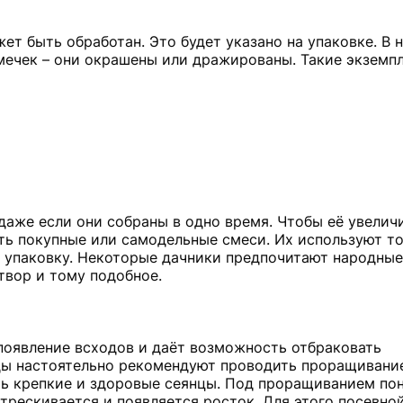
т быть обработан. Это будет указано на упаковке. В 
мечек – они окрашены или дражированы. Такие экземп
даже если они собраны в одно время. Чтобы её увелич
ть покупные или самодельные смеси. Их используют то
 упаковку. Некоторые дачники предпочитают народные 
твор и тому подобное.
появление всходов и даёт возможность отбраковать
ы настоятельно рекомендуют проводить проращивани
ть крепкие и здоровые сеянцы. Под проращиванием по
стрескивается и появляется росток. Для этого посевно