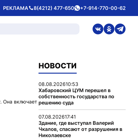
РЕКЛАМА
8(4212) 477-650
+7-914-770-00-62
Телефон
whatsApp
ссылка на стран
ссылка на 
ссылка
НОВОСТИ
08.08.2026
10:53
Хабаровский ЦУМ перешел в
собственность государства по
. Она включает
решению суда
07.08.2026
17:41
Здание, где выступал Валерий
Чкалов, спасают от разрушения в
Николаевске