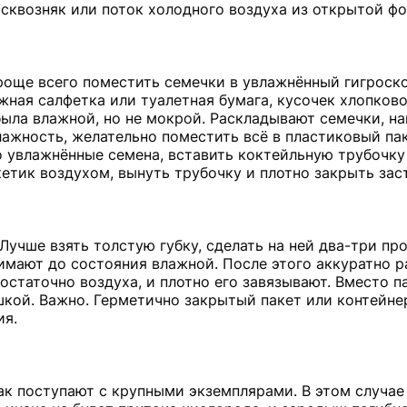
сквозняк или поток холодного воздуха из открытой фо
още всего поместить семечки в увлажнённый гигроск
жная салфетка или туалетная бумага, кусочек хлопково
была влажной, но не мокрой. Раскладывают семечки, н
ажность, желательно поместить всё в пластиковый па
го увлажнённые семена, вставить коктейльную трубочку
кетик воздухом, вынуть трубочку и плотно закрыть зас
Лучше взять толстую губку, сделать на ней два-три пр
жимают до состояния влажной. После этого аккуратно 
достаточно воздуха, и плотно его завязывают. Вместо 
шкой. Важно. Герметично закрытый пакет или контейне
ия.
ак поступают с крупными экземплярами. В этом случае