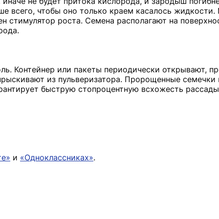
 иначе не будет притока кислорода, и зародыш погибне
чше всего, чтобы оно только краем касалось жидкости
ен стимулятор роста. Семена располагают на поверхно
рода.
ль. Контейнер или пакеты периодически открывают, п
опрыскивают из пульверизатора. Пророщенные семечки
 гарантирует быструю стопроцентную всхожесть рассады
те»
и
«Одноклассниках»
.