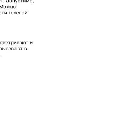
т. Допустимо,
. Можно
сти гелевой
роветривают и
 высевают в
.