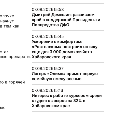
07.08.2026
15:58
Дмитрий Демешин: развиваем
болочке
край с поддержкой Президента и
 начнут
Полпредства ДФО
д тем как
07.08.2026
15:45
Ускорение с комфортом:
«Ростелеком» построил оптику
м их
еще для 3 000 домохозяйств
ные препараты.
Хабаровского края
07.08.2026
15:37
Лагерь «Олимп» примет первую
семейную смену осенью
ко в горячей
07.08.2026
15:16
Интерес к работе курьером среди
студентов вырос на 32% в
Хабаровском крае
тью