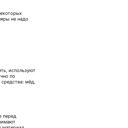
некоторых
ляры не надо
ить, используют
чно по
средства: мёд,
е перед
нимают
й материал