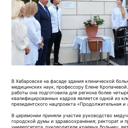
В Хабаровске на фасаде здания клинической бо
медицинских наук, профессору Елене Кропачевой.
работы она подготовила для региона более четырё
квалифицированных кадров является одной из кл
президентского нацпроекта «Продолжительная и а
В церемонии приняли участие руководство медуч
городской думы и здравоохранения; ректорат и 
университета, руководители краевых больниц, ве