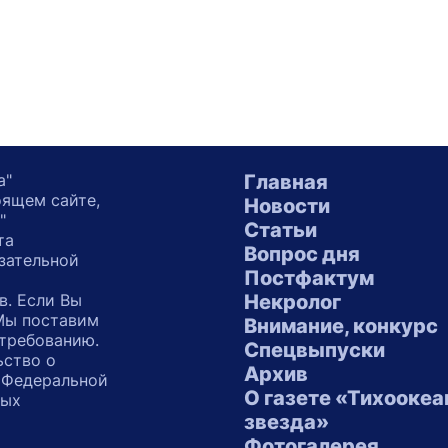
а"
Главная
оящем сайте,
Новости
"
Статьи
та
Вопрос дня
зательной
Постфактум
в. Если Вы
Некролог
 Мы поставим
Внимание, конкурс
 требованию.
Спецвыпуски
ьство о
Архив
 Федеральной
О газете «Тихоокеа
ных
звезда»
"
Фотогалерея