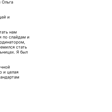
я Ольга
щей и
тать нам
и по слайдам и
ординатором,
ремился стать
ьницах. Я был
очной
о и целая
тандартам