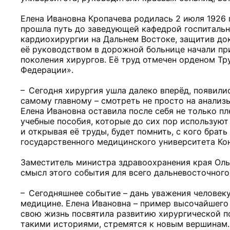
Елена Ивановна Кропачева родилась 2 июля 1926 
прошла путь до заведующей кафедрой госпитально
кардиохирургии на Дальнем Востоке, защитив до
её руководством в дорожной больнице начали пр
поколения хирургов. Её труд отмечен орденом Т
Федерации».
– Сегодня хирургия ушла далеко вперёд, появили
самому главному – смотреть не просто на анализы,
Елена Ивановна оставила после себя не только пле
учебные пособия, которые до сих пор используют 
и открывая её труды, будет помнить, с кого брать
государственного медицинского университета Ко
Заместитель министра здравоохранения края Оль
смысл этого события для всего дальневосточного
– Сегодняшнее событие – дань уважения человек
медицине. Елена Ивановна – пример высочайшего 
свою жизнь посвятила развитию хирургической п
такими историями, стремятся к новым вершинам. 