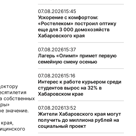
07.08.2026
15:45
Ускорение с комфортом:
«Ростелеком» построил оптику
еще для 3 000 домохозяйств
Хабаровского края
07.08.2026
15:37
Лагерь «Олимп» примет первую
семейную смену осенью
07.08.2026
15:16
Интерес к работе курьером среди
доктору
студентов вырос на 32% в
есятилетия
Хабаровском крае
ка собственных
дры»
07.08.2026
13:52
е значение.
Жители Хабаровского края могут
получить до миллиона рублей на
края,
социальный проект
дицинского