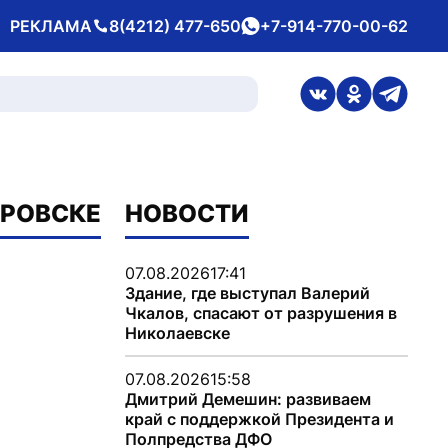
РЕКЛАМА
8(4212) 477-650
+7-914-770-00-62
Телефон
whatsApp
ссылка на стран
ссылка на 
ссылка
АРОВСКЕ
НОВОСТИ
07.08.2026
17:41
Здание, где выступал Валерий
Чкалов, спасают от разрушения в
Николаевске
07.08.2026
15:58
Дмитрий Демешин: развиваем
край с поддержкой Президента и
Полпредства ДФО