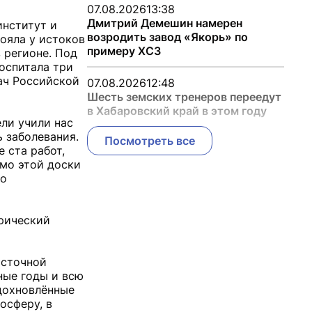
07.08.2026
13:38
Дмитрий Демешин намерен
институт и
возродить завод «Якорь» по
ояла у истоков
примеру ХСЗ
 регионе. Под
оспитала три
ач Российской
07.08.2026
12:48
Шесть земских тренеров переедут
в Хабаровский край в этом году
ели учили нас
ь заболевания.
Посмотреть все
 ста работ,
имо этой доски
го
орический
осточной
ные годы и всю
дохновлённые
осферу, в