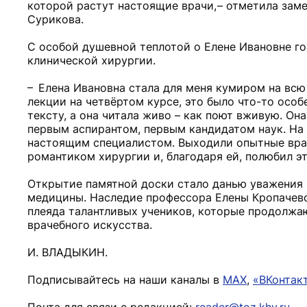
которой растут настоящие врачи, – отметила зам
Сурикова.
С особой душевной теплотой о Елене Ивановне го
клинической хирургии.
– Елена Ивановна стала для меня кумиром на всю ж
лекции на четвёртом курсе, это было что-то особе
тексту, а она читала живо – как поют вживую. Она
первым аспирантом, первым кандидатом наук. На 
настоящим специалистом. Выходили опытные врач
романтиком хирургии и, благодаря ей, полюбил эт
Открытие памятной доски стало данью уважения 
медицины. Наследие профессора Елены Кропачевой
плеяда талантливых учеников, которые продолжа
врачебного искусства.
И. ВЛАДЫКИН.
Подписывайтесь на наши каналы в
MAX
,
«ВКонтак