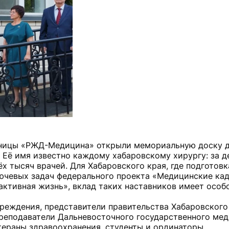
льницы «РЖД-Медицина» открыли мемориальную доску 
 Её имя известно каждому хабаровскому хирургу: за д
х тысяч врачей. Для Хабаровского края, где подготов
ючевых задач федерального проекта «Медицинские ка
ктивная жизнь», вклад таких наставников имеет особо
реждения, представители правительства Хабаровского 
преподаватели Дальневосточного государственного ме
тераны здравоохранения, студенты и ординаторы.