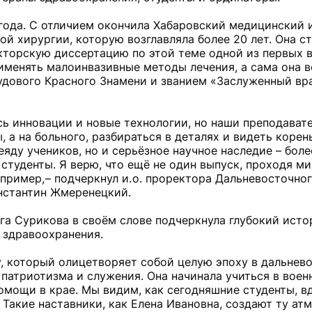
года. С отличием окончила Хабаровский медицинский 
й хирургии, которую возглавляла более 20 лет. Она ст
кторскую диссертацию по этой теме одной из первых в
именять малоинвазивные методы лечения, а сама она в
рудового Красного Знамени и званием «Заслуженный вр
сь инновации и новые технологии, но наши преподават
 а на больного, разбираться в деталях и видеть корен
яду учеников, но и серьёзное научное наследие – более
студенты. Я верю, что ещё не один выпуск, проходя м
 пример, – подчеркнул и. о. проректора Дальневосточно
нстантин Жмеренецкий.
га Сурикова в своём слове подчеркнула глубокий ист
 здравоохранения.
у, который олицетворяет собой целую эпоху в дальнев
патриотизма и служения. Она начинала учиться в воен
омощи в крае. Мы видим, как сегодняшние студенты, в
Такие наставники, как Елена Ивановна, создают ту атм