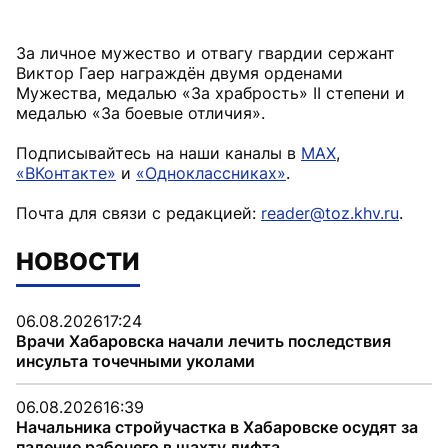
За личное мужество и отвагу гвардии сержант
Виктор Гаер награждён двумя орденами
Мужества, медалью «За храбрость» II степени и
медалью «За боевые отличия».
Подписывайтесь на наши каналы в
MAX
,
«ВКонтакте»
и
«Одноклассниках»
.
Почта для связи с редакцией:
reader@toz.khv.ru
.
НОВОСТИ
06.08.2026
17:24
Врачи Хабаровска начали лечить последствия
инсульта точечными уколами
06.08.2026
16:39
Начальника стройучастка в Хабаровске осудят за
падение рабочего в шахту лифта