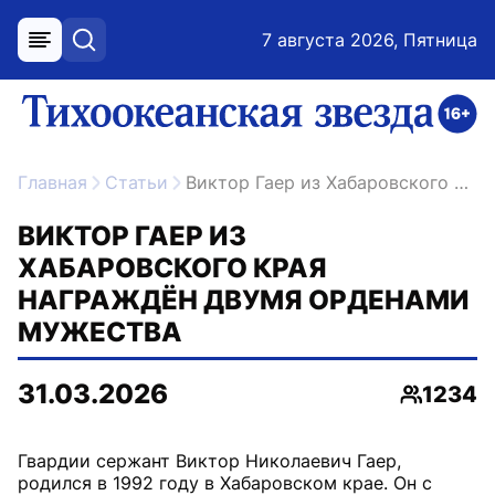
7 августа 2026, Пятница
меню
поиск
возрастное ограничение 16+
ссылка на главную
Главная
Статьи
Виктор Гаер из Хабаровского края награждён двумя орденами Мужества
ВИКТОР ГАЕР ИЗ
ХАБАРОВСКОГО КРАЯ
НАГРАЖДЁН ДВУМЯ ОРДЕНАМИ
МУЖЕСТВА
31.03.2026
1234
Просмот
Гвардии сержант Виктор Николаевич Гаер,
родился в 1992 году в Хабаровском крае. Он с