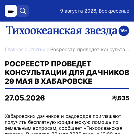
9 августа 2026, Воскресенье
меню
поиск
возрастное ограничение 16+
ссылка на главную
Главная
Статьи
Росреестр проведет консультации для дачников 29 мая в Хабаровске
РОСРЕЕСТР ПРОВЕДЕТ
КОНСУЛЬТАЦИИ ДЛЯ ДАЧНИКОВ
29 МАЯ В ХАБАРОВСКЕ
27.05.2026
635
Просмо
Хабаровских дачников и садоводов приглашают
получить бесплатную юридическую помощь по
земельным вопросам, сообщает «Тихоокеанская