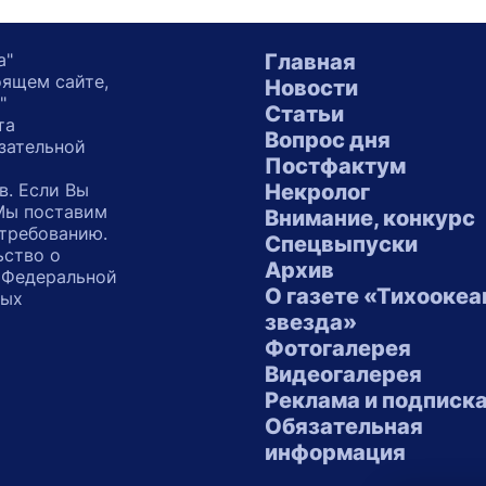
а"
Главная
оящем сайте,
Новости
"
Статьи
та
Вопрос дня
зательной
Постфактум
в. Если Вы
Некролог
 Мы поставим
Внимание, конкурс
 требованию.
Спецвыпуски
ьство о
Архив
 Федеральной
О газете «Тихоокеа
ных
звезда»
"
Фотогалерея
Видеогалерея
Реклама и подписк
Обязательная
информация