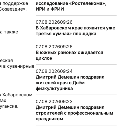
и поддержке
исследование «Ростелекома»,
Созвездие».
ИРИ и ФРИИ
07.08.2026
09:26
В Хабаровском крае появится уже
 а также
третья «умная» площадка
07.08.2026
09:26
В южных районах ожидается
циклон
ческая
я в сувенирные
07.08.2026
09:24
Дмитрий Демешин поздравил
жителей края с Днём
физкультурника
в Хабаровском
лах
07.08.2026
09:23
уганске.
Дмитрий Демешин поздравил
строителей с профессиональным
праздником