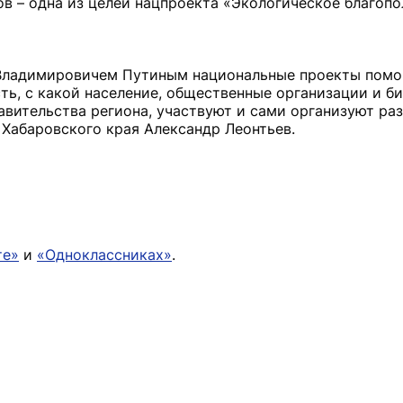
в – одна из целей нацпроекта «Экологическое благоп
Владимировичем Путиным национальные проекты помо
ть, с какой население, общественные организации и би
авительства региона, участвуют и сами организуют ра
Хабаровского края Александр Леонтьев.
те»
и
«Одноклассниках»
.