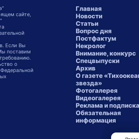
а"
Главная
оящем сайте,
Новости
"
Статьи
та
Вопрос дня
зательной
Постфактум
в. Если Вы
Некролог
 Мы поставим
Внимание, конкурс
 требованию.
Спецвыпуски
ьство о
Архив
 Федеральной
О газете «Тихоокеа
ных
звезда»
"
Фотогалерея
Видеогалерея
Реклама и подписк
Обязательная
информация