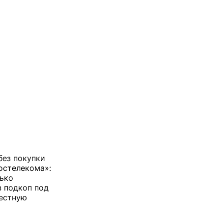
без покупки
остелекома»
:
лько
з подкоп под
местную