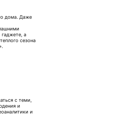
го дома. Даже
омашними
 гаджете, а
теплого сезона
аться с теми,
юдения и
еоаналитики и