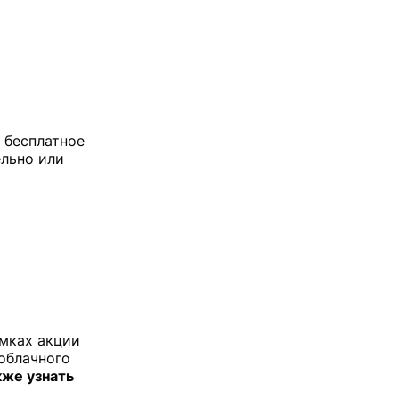
 бесплатное
ельно или
амках акции
 облачного
кже узнать