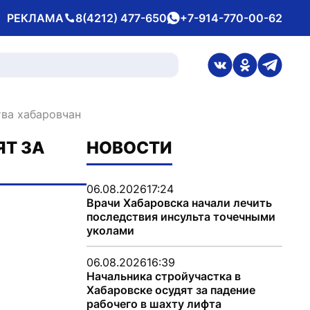
РЕКЛАМА
8(4212) 477-650
+7-914-770-00-62
Телефон
whatsApp
ссылка на стран
ссылка на 
ссылка
тва хабаровчан
ЯТ ЗА
НОВОСТИ
06.08.2026
17:24
Врачи Хабаровска начали лечить
последствия инсульта точечными
уколами
06.08.2026
16:39
Начальника стройучастка в
Хабаровске осудят за падение
рабочего в шахту лифта