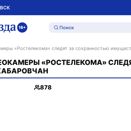
ОВСК
ю
камеры «Ростелекома» следят за сохранностью имущес
ЕОКАМЕРЫ «РОСТЕЛЕКОМА» СЛЕД
ХАБАРОВЧАН
878
Просмотры