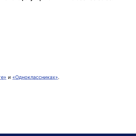
те»
и
«Одноклассниках»
.