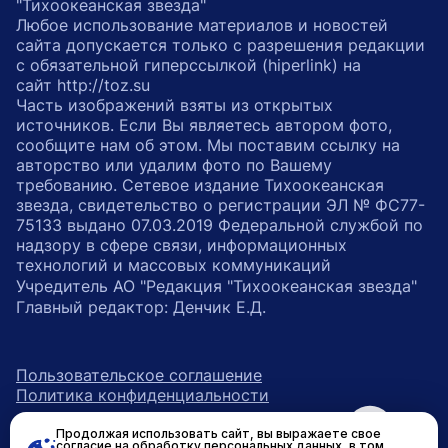
"Тихоокеанская звезда"
Любое использование материалов и новостей
сайта допускается только с разрешения редакции
с обязательной гиперссылкой (hiperlink) на
сайт http://toz.su
Часть изображений взяты из открытых
источников. Если Вы являетесь автором фото,
сообщите нам об этом. Мы поставим ссылку на
авторство или удалим фото по Вашему
требованию. Сетевое издание Тихоокеанская
звезда, свидетельство о регистрации ЭЛ № ФС77-
75133 выдано 07.03.2019 Федеральной службой по
надзору в сфере связи, информационных
технологий и массовых коммуникаций
Учредитель АО "Редакция "Тихоокеанская звезда"
Главный редактор: Денчик Е.Д.
Пользовательское соглашение
Политика конфиденциальности
Продолжая использовать сайт, вы выражаете свое
возрастное ограничение 16+
ссылка на главную
согласие на обработку персональных данных, в том