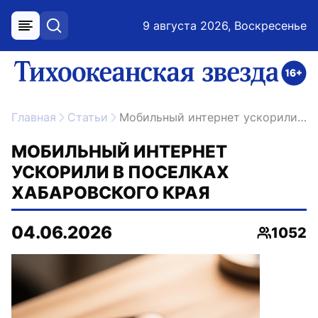
9 августа 2026, Воскресенье
меню
поиск
возрастное ограничение 16+
ссылка на главную
Главная
Статьи
Мобильный интернет ускорили в поселках Хабаровского края
МОБИЛЬНЫЙ ИНТЕРНЕТ
УСКОРИЛИ В ПОСЕЛКАХ
ХАБАРОВСКОГО КРАЯ
04.06.2026
1052
Просмот