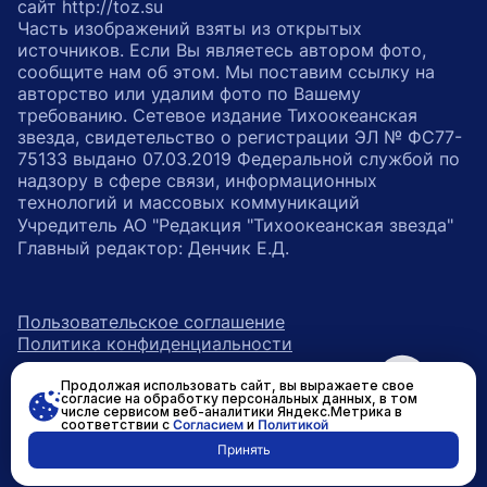
сайт http://toz.su
Часть изображений взяты из открытых
источников. Если Вы являетесь автором фото,
сообщите нам об этом. Мы поставим ссылку на
авторство или удалим фото по Вашему
требованию. Сетевое издание Тихоокеанская
звезда, свидетельство о регистрации ЭЛ № ФС77-
75133 выдано 07.03.2019 Федеральной службой по
надзору в сфере связи, информационных
технологий и массовых коммуникаций
Учредитель АО "Редакция "Тихоокеанская звезда"
Главный редактор: Денчик Е.Д.
Пользовательское соглашение
Политика конфиденциальности
Продолжая использовать сайт, вы выражаете свое
возрастное ограничение 16+
ссылка на главную
согласие на обработку персональных данных, в том
числе сервисом веб-аналитики Яндекс.Метрика в
соответствии с
Согласием
и
Политикой
ссылка на страницу в Вконтакте
ссылка на страницу в Одно
ссылка на канал в Тел
Принять
Разработано в
RASA