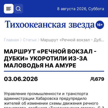
8 августа 2026, Суббота
меню
поиск
возрастное ограничение 16+
ссылка на главную
Главная
Статьи
Маршрут «Речной вокзал - Дубки» укоротили из-за маловодья на Амуре
МАРШРУТ «РЕЧНОЙ ВОКЗАЛ -
ДУБКИ» УКОРОТИЛИ ИЗ-ЗА
МАЛОВОДЬЯ НА АМУРЕ
03.06.2026
679
Просмо
Управление промышленности и транспорта
администрации Хабаровска предупредило
жителей об изменении схемы движения речного