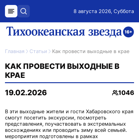
8 августа 2026, Суббота
меню
поиск
возрастное ограничение 16+
ссылка на главную
Главная
Статьи
Как провести выходные в крае
КАК ПРОВЕСТИ ВЫХОДНЫЕ В
КРАЕ
19.02.2026
1046
Просмот
В эти выходные жители и гости Хабаровского края
смогут посетить экскурсии, посмотреть
представления, поучаствовать в экстремальных
восхождениях или проводить зиму всей семьей.
мероприятия подготовлены в рамках