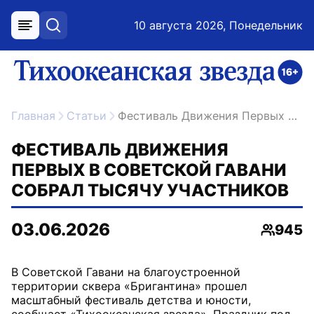
10 августа 2026, Понедельник
меню
поиск
возрастное ограничение 16+
ссылка на главную
Главная
Статьи
Фестиваль Движения Первых в Советской Гавани собрал тысячу участников
ФЕСТИВАЛЬ ДВИЖЕНИЯ
ПЕРВЫХ В СОВЕТСКОЙ ГАВАНИ
СОБРАЛ ТЫСЯЧУ УЧАСТНИКОВ
03.06.2026
945
Просмо
В Советской Гавани на благоустроенной
территории сквера «Бригантина» прошел
масштабный фестиваль детства и юности,