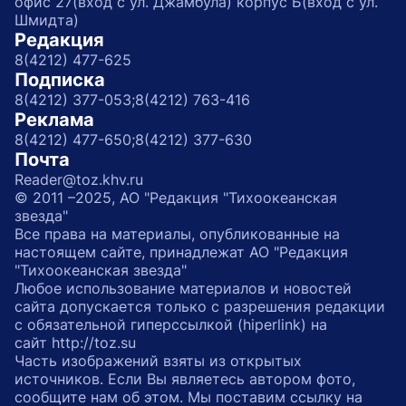
офис 27(вход с ул. Джамбула) корпус Б(вход с ул.
Шмидта)
Редакция
8(4212) 477-625
Подписка
8(4212) 377-053;
8(4212) 763-416
Реклама
8(4212) 477-650;
8(4212) 377-630
Почта
Reader@toz.khv.ru
© 2011 –2025, АО "Редакция "Тихоокеанская
звезда"
Все права на материалы, опубликованные на
настоящем сайте, принадлежат АО "Редакция
"Тихоокеанская звезда"
Любое использование материалов и новостей
сайта допускается только с разрешения редакции
с обязательной гиперссылкой (hiperlink) на
сайт http://toz.su
Часть изображений взяты из открытых
источников. Если Вы являетесь автором фото,
сообщите нам об этом. Мы поставим ссылку на