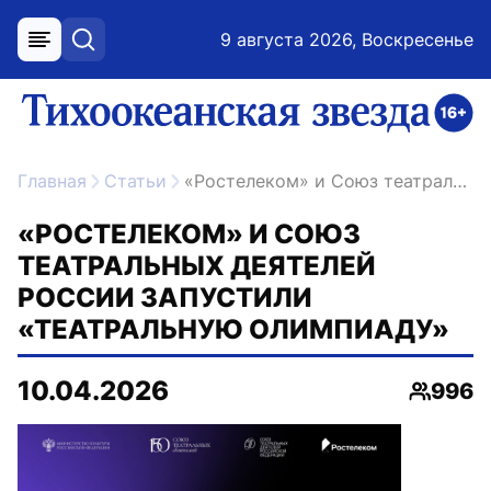
9 августа 2026, Воскресенье
меню
поиск
возрастное ограничение 16+
ссылка на главную
Главная
Статьи
«Ростелеком» и Союз театральных деятелей России запустили «Театральную олимпиаду»
«РОСТЕЛЕКОМ» И СОЮЗ
ТЕАТРАЛЬНЫХ ДЕЯТЕЛЕЙ
РОССИИ ЗАПУСТИЛИ
«ТЕАТРАЛЬНУЮ ОЛИМПИАДУ»
10.04.2026
996
Просмо