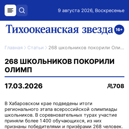
9 августа 2026, Воскресенье
меню
поиск
возрастное ограничение 16+
ссылка на главную
Главная
Статьи
268 школьников покорили Олимп
268 ШКОЛЬНИКОВ ПОКОРИЛИ
ОЛИМП
17.03.2026
708
Просмо
В Хабаровском крае подведены итоги
регионального этапа всероссийской олимпиады
школьников. В соревновательных турах участие
приняли более 1 400 обучающихся, из них
признаны победителями и призёрами 268 человек.