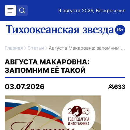
9 августа 2026, Воскресенье
меню
поиск
возрастное ограничение 16+
ссылка на главную
Главная
Статьи
Августа Макаровна: запомним её такой
АВГУСТА МАКАРОВНА:
ЗАПОМНИМ ЕЁ ТАКОЙ
03.07.2026
633
Просмо