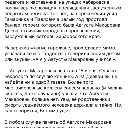
педагога и наставника, на улицах Хабаровска
появилась экспозиция, посвящённая заслуженным
педагогам региона. Так вот, на пересечении улиц
Гамарника и Павловича целый год простоял
баннер, героем которого была Августа Макаровна
Деева, отличник народного просвещения,
заслуженный ветеран Хабаровского края.
Наверняка многие горожане, проходящие мимо,
узнавали её и с гордостью говорили своим детям
или внукам: «А я у Августы Макаровны учился!».
… Августы Макаровны не стало 15 июня. Однако
некролога по случаю кончины А. М. Деевой вы не
найдёте ни в одной газете. Более того,
многочисленные коллеги совсем недавно (и можно
сказать, даже случайно) узнали, что Августы
Макаровны больше нет. Увы, её родственники
смерть уважаемого человека держали в тайне. Но,
как говорится, Бог им судья.
В любом случае память об Августе Макаровне
сохранится в сердцах всех тех, кто её знал.