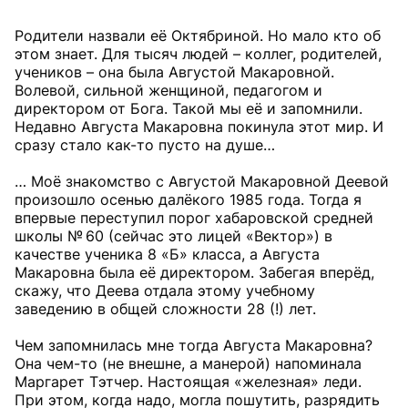
Родители назвали её Октябриной. Но мало кто об
этом знает. Для тысяч людей – коллег, родителей,
учеников – она была Августой Макаровной.
Волевой, сильной женщиной, педагогом и
директором от Бога. Такой мы её и запомнили.
Недавно Августа Макаровна покинула этот мир. И
сразу стало как-то пусто на душе…
… Моё знакомство с Августой Макаровной Деевой
произошло осенью далёкого 1985 года. Тогда я
впервые переступил порог хабаровской средней
школы № 60 (сейчас это лицей «Вектор») в
качестве ученика 8 «Б» класса, а Августа
Макаровна была её директором. Забегая вперёд,
скажу, что Деева отдала этому учебному
заведению в общей сложности 28 (!) лет.
Чем запомнилась мне тогда Августа Макаровна?
Она чем-то (не внешне, а манерой) напоминала
Маргарет Тэтчер. Настоящая «железная» леди.
При этом, когда надо, могла пошутить, разрядить