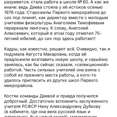
разумеется, стала работа в школе № 60. А как же
иначе: ведь Деева стояла у её истоков осенью
1976 года. Старожилы Первого микрорайона до
сих пор помнят, как директор вместе с молодым
учителем физкультуры Анатолием Тимофеевым
перерезали ленточку. К слову, Анатолий
Алексеевич, который в этом году отметил 75-
летний юбилей, до сих пор здесь работает!
Кадры, как известно, решают всё. Очевидно, так и
подумала Августа Макаровна, когда ей
предложили возглавить новую школу, и серьёзно
занялась, как бы сейчас сказали, «селекционной»
работой. Часть сильных учителей она взяла с
собой из прежнего места работы, а кого-то
удалось пригласить из других школ Первого
микрорайона.
Костяк команды Деевой и правда получился
добротный. Достаточно вспомнить заслуженного
учителя РСФСР Нину Александровну Дубкову
(в кабинете, где она вела русский язык и
литературу, был целый музей), математичек