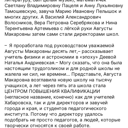
Светлану Владимировну Пацеля и Анну Лукьяновну
Тамошевскую, завуча Марию Ивановну Пелышок и
многих других. А Василий Александрович
Волосников, Вера Петровна Серебрякова и Нина
Терентьевна Артемьева с лёгкой руки Августы
Макаровны затем сами стали директорами школ.
– Я проработала под руководством уважаемой
Августы Макаровны десять лет, – рассказывает
учитель физики и астрономии в «эпоху» Деевой
Наталья Андриевская. – Могу сказать, что она была
настоящим трудоголиком и для родной школы не
жалела ни сил, ни времени… Представьте, Августа
Макаровна возглавила новую школу на тысячу
учащихся, а лет через пять эта школа стала
ЦЕНТРОМ ПОВЫШЕНИЯ КВАЛИФИКАЦИИ
(негласное название, конечно) как для учителей
Хабаровска, так и для директоров и завучей
города и края, и студентов педагогического
института. Потому что директору удалось
подобрать не просто педагогов, а людей, которые
творчески относятся к своей работе.