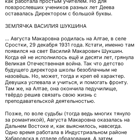
как работала простым учителем. Но для
повзрослевших учеников разных лет Деева
оставалась Директором с большой буквы.
ЗЕМЛЯЧКА ВАСИЛИЯ ШУКШИНА
… Августа Макаровна родилась на Алтае, в селе
Сростки, 29 декабря 1931 года. Кстати, именно там
появился на свет Василий Макарович Шукшин.
Когда ей не исполнилось ещё и десяти лет, грянула
Великая Отечественная война. Так что детство
будущего директора школы безоблачным не
назовёшь. Но, может, тогда и креп её характер.
Девушка успевала и учиться, и помогать фронту.
Там же, на Алтае, она окончила педучилище,
твёрдо решив связать свою жизнь с
преподавательской деятельностью.
Позже, по воле судьбы (тогда ведь многих тянуло
за романтикой), Августа Макаровна оказалась на
Дальнем Востоке и, как выяснилось, навсегда.
Одно время работала в Индустриальном районе
Хабаровска в отделе образования. А затем