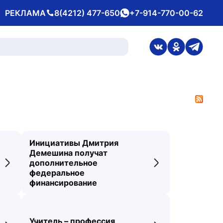
РЕКЛАМА
8(4212) 477-650
+7-914-770-00-62
Телефон
whatsApp
ссылка на стран
ссылка на 
ссылка
Инициативы Дмитрия
Демешина получат
дополнительное
Переход к новости
Переход к новос
федеральное
финансирование
Учитель – профессия