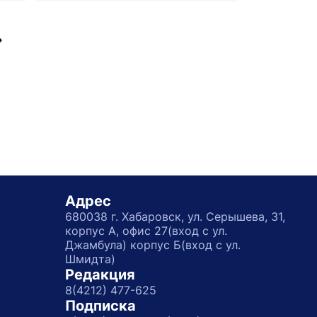
Переход на страницу
Адрес
680038 г. Хабаровск, ул. Серышева, 31,
корпус А, офис 27(вход с ул.
Джамбула) корпус Б(вход с ул.
Шмидта)
Редакция
8(4212) 477-625
Подписка