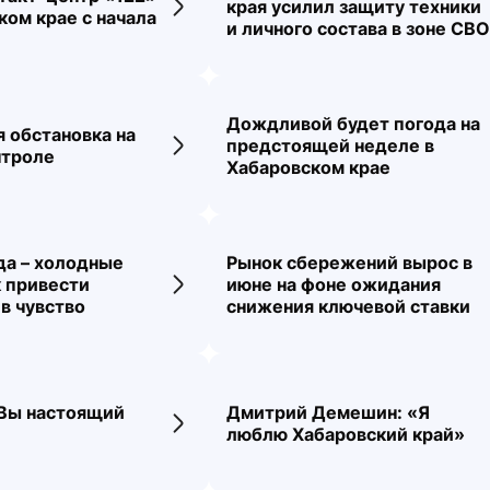
края усилил защиту техники
ти
Переход к новости
ком крае с начала
и личного состава в зоне СВ
Дождливой будет погода на
 обстановка на
предстоящей неделе в
ти
Переход к новости
нтроле
Хабаровском крае
да – холодные
Рынок сбережений вырос в
 привести
июне на фоне ожидания
ти
Переход к новости
в чувство
снижения ключевой ставки
 Вы настоящий
Дмитрий Демешин: «Я
ти
Переход к новости
люблю Хабаровский край»