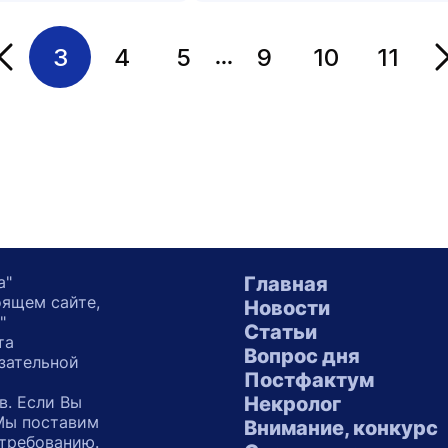
3
4
5
9
10
11
...
Переход на страницу
а"
Главная
оящем сайте,
Новости
"
Статьи
та
Вопрос дня
зательной
Постфактум
в. Если Вы
Некролог
 Мы поставим
Внимание, конкурс
 требованию.