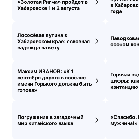
«Золотая Ригма» пройдет в
Переход к новос
в Хабаровс
Хабаровске 1 и 2 августа
года
Лососёвая путина в
Паводковая
Хабаровском крае: основная
Переход к новос
особом ко
надежда на кету
Максим ИВАНОВ: «К 1
Горячая во
сентября дорога в посёлке
цифры: как
Переход к новос
имени Горького должна быть
квитанцию 
готова»
Погружение в загадочный
«Спасибо.
Переход к новос
мир китайского языка
мужчина!»