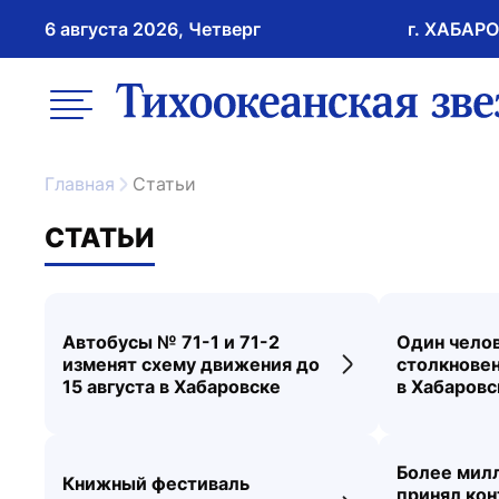
6 августа 2026, Четверг
г. ХАБАР
возрастное ограничение 16+
меню
ссылка на главну
Главная
Статьи
СТАТЬИ
Автобусы № 71-1 и 71-2
Один челов
изменят схему движения до
столкновен
Переход к новос
15 августа в Хабаровске
в Хабаровс
Более милл
Книжный фестиваль
принял кон