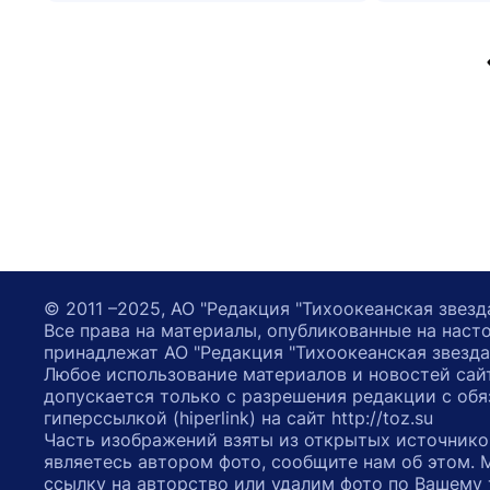
© 2011 –2025, АО "Редакция "Тихоокеанская звезд
Все права на материалы, опубликованные на наст
принадлежат АО "Редакция "Тихоокеанская звезда
Любое использование материалов и новостей сай
допускается только с разрешения редакции с обя
гиперссылкой (hiperlink) на сайт http://toz.su
Часть изображений взяты из открытых источнико
являетесь автором фото, сообщите нам об этом.
ссылку на авторство или удалим фото по Вашему