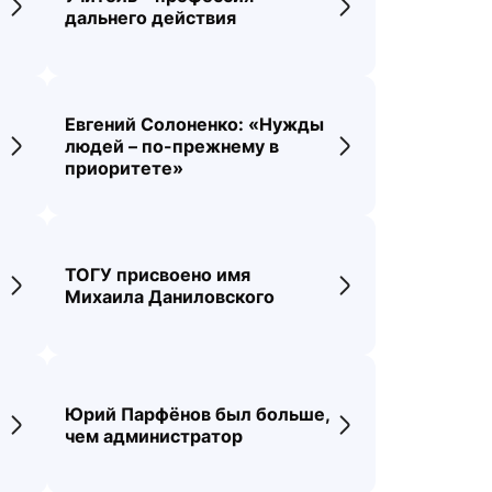
Переход к новости
Переход к новос
дальнего действия
О
Евгений Солоненко: «Нужды
людей – по-прежнему в
Переход к новости
Переход к новос
приоритете»
ТОГУ присвоено имя
Переход к новости
Переход к новос
Михаила Даниловского
Юрий Парфёнов был больше,
Переход к новости
Переход к новос
чем администратор