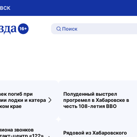
ОВСК
ю
ек погиб при
Полуденный выстрел
ии лодки и катера
прогремел в Хабаровске в
ти
Переход к новости
ком крае
честь 108-летия ВВО
иона звонков
Рядовой из Хабаровского
такт-центр «122»