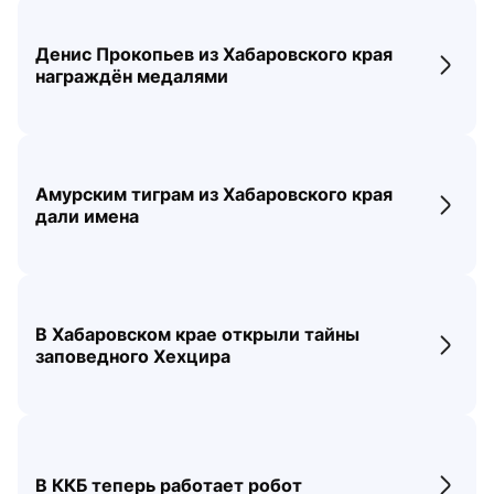
Денис Прокопьев из Хабаровского края
Перех
награждён медалями
Амурским тиграм из Хабаровского края
Перех
дали имена
В Хабаровском крае открыли тайны
Перех
заповедного Хехцира
В ККБ теперь работает робот
Перех