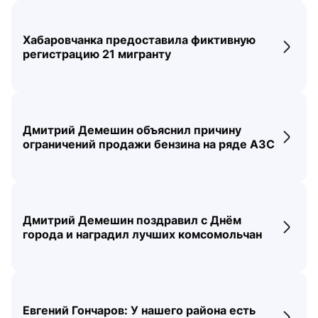
Хабаровчанка предоставила фиктивную
Перех
регистрацию 21 мигранту
Дмитрий Демешин объяснил причину
Перех
ограничений продажи бензина на ряде АЗС
Дмитрий Демешин поздравил с Днём
Перех
города и наградил лучших комсомольчан
Евгений Гончаров: У нашего района есть