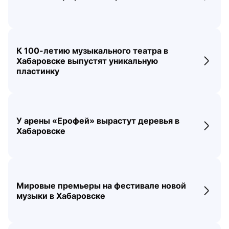
К 100-летию музыкального театра в
Хабаровске выпустят уникальную
Перех
пластинку
У арены «Ерофей» вырастут деревья в
Перех
Хабаровске
Мировые премьеры на фестивале новой
Перех
музыки в Хабаровске