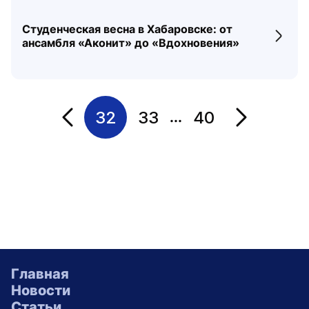
Студенческая весна в Хабаровске: от
Перех
ансамбля «Аконит» до «Вдохновения»
32
33
40
...
Переход на страницу
Переход на 
Главная
Новости
Статьи