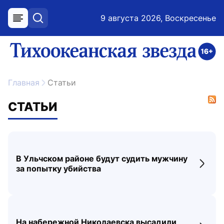
9 августа 2026, Воскресенье
меню
поиск
возрастное ограничение 16+
ссылка на главную
Главная
Статьи
СТАТЬИ
В Ульчском районе будут судить мужчину
Перех
за попытку убийства
На набережной Николаевска высадили