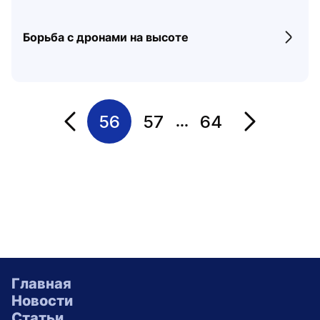
Борьба с дронами на высоте
Перех
56
57
64
...
Переход на страницу
Переход на 
Главная
Новости
Статьи