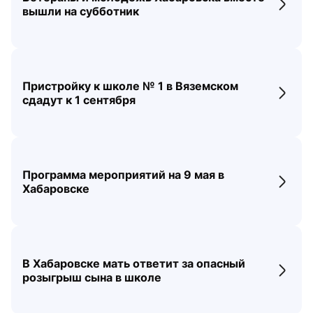
Перех
вышли на субботник
Пристройку к школе № 1 в Вяземском
Перех
сдадут к 1 сентября
Программа мероприятий на 9 мая в
Перех
Хабаровске
В Хабаровске мать ответит за опасный
Перех
розыгрыш сына в школе