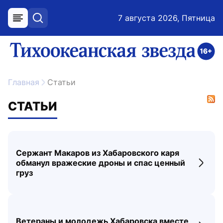
7 августа 2026, Пятница
меню
поиск
возрастное ограничение 16+
ссылка на главную
Главная
Статьи
СТАТЬИ
Сержант Макаров из Хабаровского каря
обманул вражеские дроны и спас ценный
Перех
груз
Ветераны и молодежь Хабаровска вместе