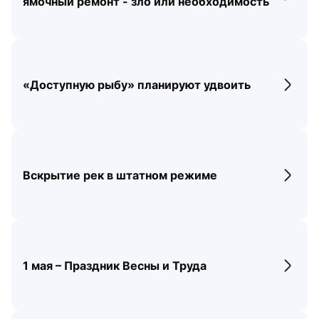
ямочный ремонт - зло или необходимость
«Доступную рыбу» планируют удвоить
Перех
Вскрытие рек в штатном режиме
Перех
1 мая – Праздник Весны и Труда
Перех