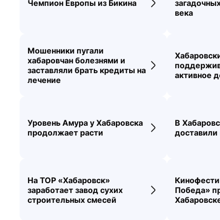
Чемпион Европы из Бикина
загадочных
Переход к новос
века
Мошенники пугали
Хабаровск
хабаровчан болезнями и
поддержив
Переход к новос
заставляли брать кредиты на
активное 
лечение
Уровень Амура у Хабаровска
В Хабаров
Переход к новос
продолжает расти
доставили 
На ТОР «Хабаровск»
Кинофести
заработает завод сухих
Победа» п
Переход к новос
строительных смесей
Хабаровск