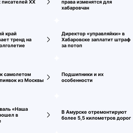
 писателей ХХ
права изменятся для
ти
Переход к новости
хабаровчан
ий край
Директор «управляйки» в
ает тренд на
Хабаровске заплатит штраф
ти
Переход к новости
долголетие
за потоп
ск самолетом
Подшипники и их
ти
Переход к новости
пиявок из Москвы
особенности
валь «Наша
В Амурске отремонтируют
рошел в
ти
Переход к новости
более 5,5 километров дорог
е