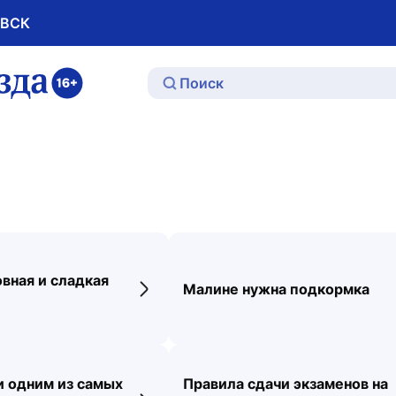
ОВСК
ю
овная и сладкая
Малине нужна подкормка
ти
Переход к новости
и одним из самых
Правила сдачи экзаменов на