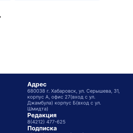
Переход на страницу
Адрес
680038 г. Хабаровск, ул. Серышева, 31,
корпус А, офис 27(вход с ул.
Джамбула) корпус Б(вход с ул.
Шмидта)
Редакция
8(4212) 477-625
Подписка