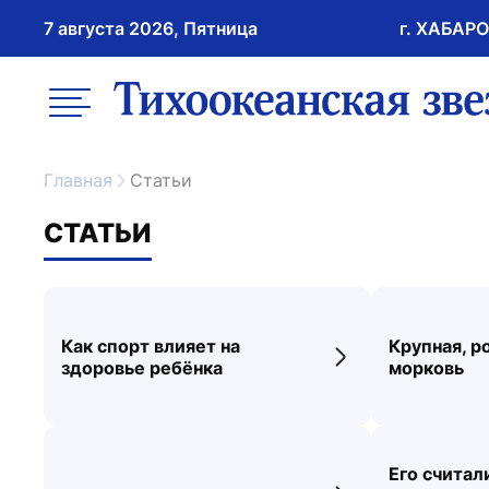
7 августа 2026, Пятница
г. ХАБАР
возрастное ограничение 16+
меню
ссылка на главну
Главная
Статьи
СТАТЬИ
Как спорт влияет на
Крупная, р
Переход к новос
здоровье ребёнка
морковь
Его считал