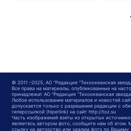
© 2011 –2025, АО "Редакция "Тихоокеанская звезд
Все права на материалы, опубликованные на наст
принадлежат АО "Редакция "Тихоокеанская звезда
Любое использование материалов и новостей сай
допускается только с разрешения редакции с обя
гиперссылкой (hiperlink) на сайт http://toz.su
Часть изображений взяты из открытых источнико
являетесь автором фото, сообщите нам об этом.
ссылку на авторство или удалим фото по Вашему