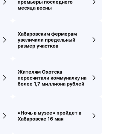
премьеры последнего
Переход к новости
Переход к новос
месяца весны
Хабаровским фермерам
увеличили предельный
Переход к новости
Переход к новос
размер участков
Жителям Охотска
пересчитали коммуналку на
Переход к новости
Переход к новос
более 1,7 миллиона рублей
«Ночь в музее» пройдет в
Переход к новости
Переход к новос
Хабаровске 16 мая