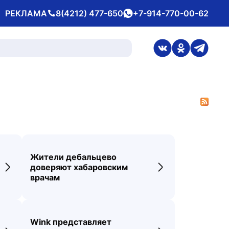
РЕКЛАМА
8(4212) 477-650
+7-914-770-00-62
Телефон
whatsApp
ссылка на стран
ссылка на 
ссылка
Жители дебальцево
доверяют хабаровским
Переход к новости
Переход к новос
врачам
Wink представляет