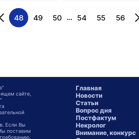
48
49
50
54
55
56
...
Переход на страницу
а"
Главная
оящем сайте,
Новости
"
Статьи
та
Вопрос дня
зательной
Постфактум
в. Если Вы
Некролог
 Мы поставим
Внимание, конкурс
 требованию.