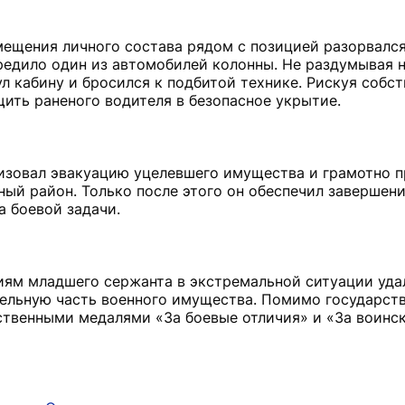
змещения личного состава рядом с позицией разорвалс
редило один из автомобилей колонны. Не раздумывая н
л кабину и бросился к подбитой технике. Рискуя собс
щить раненого водителя в безопасное укрытие.
изовал эвакуацию уцелевшего имущества и грамотно п
ый район. Только после этого он обеспечил завершен
а боевой задачи.
ям младшего сержанта в экстремальной ситуации уда
тельную часть военного имущества. Помимо государств
твенными медалями «За боевые отличия» и «За воинс