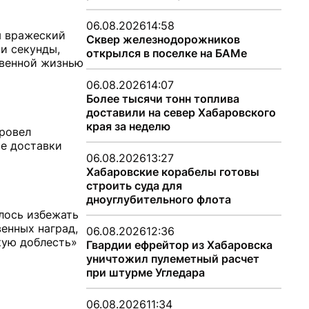
06.08.2026
14:58
я вражеский
Сквер железнодорожников
и секунды,
открылся в поселке на БАМе
твенной жизнью
06.08.2026
14:07
Более тысячи тонн топлива
доставили на север Хабаровского
края за неделю
ровел
ие доставки
06.08.2026
13:27
Хабаровские корабелы готовы
строить суда для
дноуглубительного флота
лось избежать
енных наград,
06.08.2026
12:36
кую доблесть»
Гвардии ефрейтор из Хабаровска
уничтожил пулеметный расчет
при штурме Угледара
06.08.2026
11:34