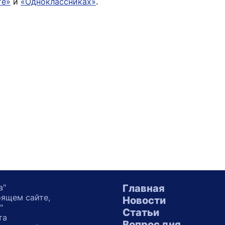
те»
и
«Одноклассниках»
.
а"
Главная
оящем сайте,
Новости
"
Статьи
та
Вопрос дня