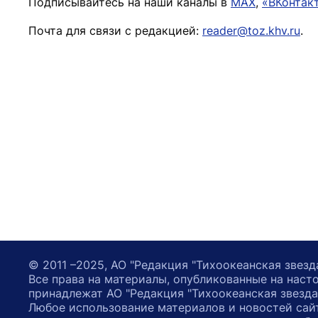
Подписывайтесь на наши каналы в
MAX
,
«ВКонтак
Почта для связи с редакцией:
reader@toz.khv.ru
.
© 2011 –2025, АО "Редакция "Тихоокеанская звезд
Все права на материалы, опубликованные на наст
принадлежат АО "Редакция "Тихоокеанская звезда
Любое использование материалов и новостей сай