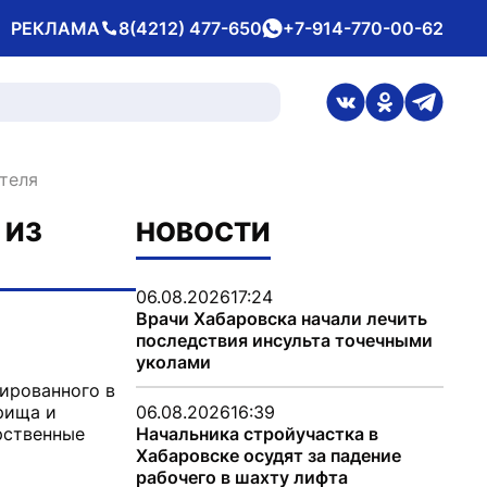
РЕКЛАМА
8(4212) 477-650
+7-914-770-00-62
Телефон
whatsApp
ссылка на стран
ссылка на 
ссылка
теля
 ИЗ
НОВОСТИ
06.08.2026
17:24
Врачи Хабаровска начали лечить
последствия инсульта точечными
уколами
ированного в
рища и
06.08.2026
16:39
рственные
Начальника стройучастка в
Хабаровске осудят за падение
рабочего в шахту лифта