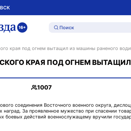
ОВСК
ю
кого края под огнем вытащил из машины раненого води
СКОГО КРАЯ ПОД ОГНЕМ ВЫТАЩИЛ
1007
Просмотры
вого соединения Восточного военного округа, дислоц
х наград. За проявленное мужество при спасении това
ных боевых действий военнослужащему вручили госуда