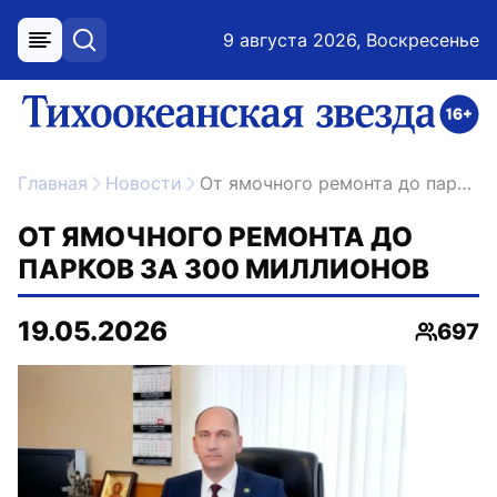
9 августа 2026, Воскресенье
меню
поиск
возрастное ограничение 16+
ссылка на главную
Главная
Новости
От ямочного ремонта до парков за 300 миллионов
ОТ ЯМОЧНОГО РЕМОНТА ДО
ПАРКОВ ЗА 300 МИЛЛИОНОВ
19.05.2026
697
Просмо