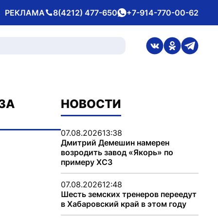
РЕКЛАМА
8(4212) 477-650
+7-914-770-00-62
Телефон
whatsApp
ссылка на стран
ссылка на 
ссылка
ЗА
НОВОСТИ
07.08.2026
13:38
Дмитрий Демешин намерен
возродить завод «Якорь» по
примеру ХСЗ
07.08.2026
12:48
Шесть земских тренеров переедут
в Хабаровский край в этом году