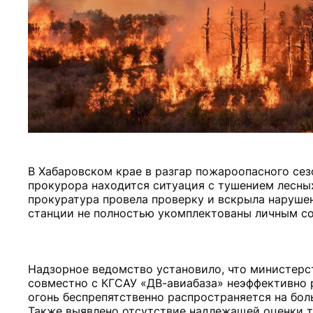
В Хабаровском крае в разгар пожароопасного се
прокурора находится ситуация с тушением лесн
прокуратура провела проверку и вскрыла наруше
станции не полностью укомплектованы личным со
Надзорное ведомство установило, что министерс
совместно с КГСАУ «ДВ-авиабаза» неэффективно 
огонь беспрепятственно распространяется на бо
Также выявлено отсутствие надлежащей оценки т