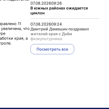
07.08.2026
09:26
В южных районах ожидается
циклон
равлено 11
07.08.2026
09:24
 увеличена, что
Дмитрий Демешин поздравил
уре
жителей края с Днём
ботки края, а
физкультурника
троле.
Посмотреть все