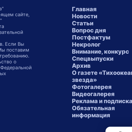
а"
Главная
оящем сайте,
Новости
"
Статьи
та
Вопрос дня
зательной
Постфактум
в. Если Вы
Некролог
 Мы поставим
Внимание, конкурс
 требованию.
Спецвыпуски
ьство о
Архив
 Федеральной
О газете «Тихоокеа
ных
звезда»
"
Фотогалерея
Видеогалерея
Реклама и подписк
Обязательная
информация