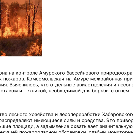
зона на контроле Амурского бассейнового природоохра
ых пожаров. Комсомольская-на-Амуре межрайонная пр
ния. Выяснилось, что отдельные авиаотделения и лесо
ставом и техникой, необходимой для борьбы с огнем.
тво лесного хозяйства и лесопереработки Хабаровског
распределяют имеющиеся силы и средства. Это приводи
льшие площади, а задымление охватывает значительную
екущей пожароопасной обстановки, слабый мониторин