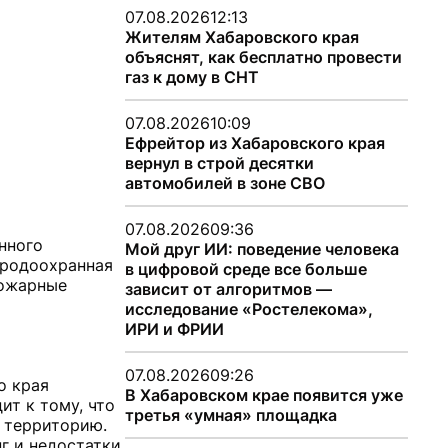
07.08.2026
12:13
Жителям Хабаровского края
объяснят, как бесплатно провести
газ к дому в СНТ
07.08.2026
10:09
Ефрейтор из Хабаровского края
вернул в строй десятки
автомобилей в зоне СВО
07.08.2026
09:36
нного
Мой друг ИИ: поведение человека
иродоохранная
в цифровой среде все больше
пожарные
зависит от алгоритмов —
исследование «Ростелекома»,
ИРИ и ФРИИ
07.08.2026
09:26
о края
В Хабаровском крае появится уже
т к тому, что
третья «умная» площадка
 территорию.
г и недостатки