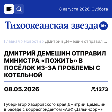
8 августа 2026, Суббота
меню
поиск
возрастное ограничение 16+
ссылка на главную
Главная
Новости
Дмитрий Демешин отправил министра «пожить» в посёлок из-за проблемы с котельной
ДМИТРИЙ ДЕМЕШИН ОТПРАВИЛ
МИНИСТРА «ПОЖИТЬ» В
ПОСЁЛОК ИЗ-ЗА ПРОБЛЕМЫ С
КОТЕЛЬНОЙ
08.05.2026
1273
Просмот
Губернатор Хабаровского края Дмитрий Демешин
в беседе с корреспондентом «АиФ-Дальинформ»