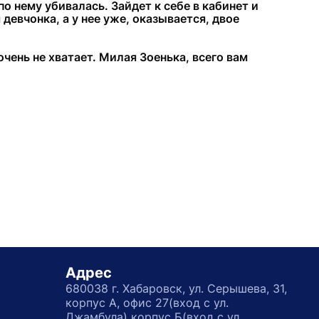
о нему убивалась. Зайдет к себе в кабинет и
девчонка, а у нее уже, оказывается, двое
очень не хватает. Милая Зоенька, всего вам
Адрес
680038 г. Хабаровск, ул. Серышева, 31,
корпус А, офис 27(вход с ул.
Джамбула) корпус Б(вход с ул.