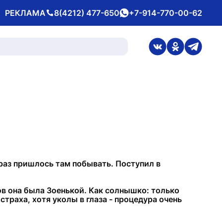
РЕКЛАМА
8(4212) 477-650
+7-914-770-00-62
Телефон
whatsApp
ссылка на стран
ссылка на 
ссылка
 раз пришлось там побывать. Поступил в
тов она была Зоенькой. Как солнышко: только
 страха, хотя уколы в глаза - процедура очень