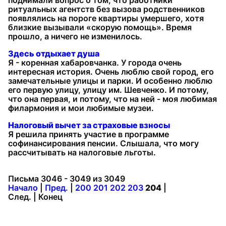
поднимали вопрос о том, что работники
ритуальных агентств без вызова родственников
появлялись на пороге квартиры умершего, хотя
близкие вызывали «скорую помощь». Время
прошло, а ничего не изменилось.
Здесь отдыхает душа
Я - коренная хабаровчанка. У города очень
интересная история. Очень люблю свой город, его
замечательные улицы и парки. И особенно люблю
его первую улицу, улицу им. Шевченко. И потому,
что она первая, и потому, что на ней - моя любимая
филармония и мои любимые музеи.
Налоговый вычет за страховые взносы
Я решила принять участие в программе
софинансирования пенсии. Слышала, что могу
рассчитывать на налоговые льготы.
Письма 3046 - 3049 из 3049
Начало
|
Пред.
|
200
201
202
203
204
|
След. | Конец