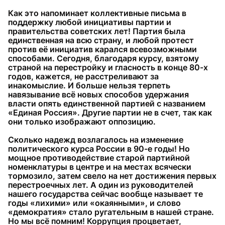
Как это напоминает коллективные письма в
поддержку любой инициативы партии и
правительства советских лет! Партия была
единственная на всю страну, и любой протест
против её инициатив карался всевозможными
способами. Сегодня, благодаря курсу, взятому
страной на перестройку и гласность в конце 80-х
годов, кажется, не расстреливают за
инакомыслие. И больше нельзя терпеть
навязывание всё новых способов удержания
власти опять единственной партией с названием
«Единая Россия». Другие партии не в счет, так как
они только изображают оппозицию.
Сколько надежд возлагалось на изменение
политического курса России в 90-е годы! Но
мощное противодействие старой партийной
номенклатуры в центре и на местах всячески
тормозило, затем свело на нет достижения первых
перестроечных лет. А один из руководителей
нашего государства сейчас вообще называет те
годы «лихими» или «окаянными», и слово
«демократия» стало ругательным в нашей стране.
Но мы всё помним! Коррупция процветает,