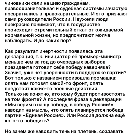
чиновники сели на шею гражданам,
правоохранительная и судебная системы зачастую
превратились в правокарательные. И это признают
сами руководители России. Неужели люди
прекрасно понимают, что в государстве
происходит стремительный откат от ожидаемой
нормальной жизни, но предпочитают молча
наблюдать. И до каких пор?
Как результат инертности появилась эта
декларация, т.к. инициатор её премьер-министр
меньше чем за год до очередных выборов
президента готовит себе победу наверняка?
Значит, уже нет уверенности в поддержке партии?
Вот только с названием произошла промашка:
опять нам готовят какой-то фронт, опять
предстоят какие-то военные действия.
Только не понятно, кто кому будет противостоять
на том фронте? А последняя фраза в декларации
«Мы верим в нашу победу, в победу России!»
наводит на мысль, что опять планируется победа
партии «Единая Россия». Или Россия должна ещё
кого-то победить?
Но зачем же наводить тень на плетень, создавать