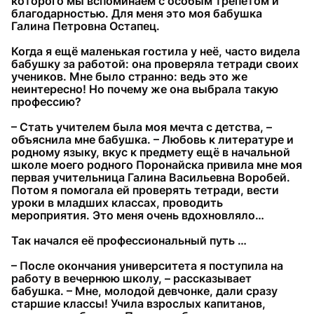
которого мы вспоминаем с особым трепетом и
благодарностью. Для меня это моя бабушка
Галина Петровна Остапец.
Когда я ещё маленькая гостила у неё, часто видела
бабушку за работой: она проверяла тетради своих
учеников. Мне было странно: ведь это же
неинтересно! Но почему же она выбрала такую
профессию?
– Стать учителем была моя мечта с детства, –
объяснила мне бабушка. – Любовь к литературе и
родному языку, вкус к предмету ещё в начальной
школе моего родного Поронайска привила мне моя
первая учительница Галина Васильевна Воробей.
Потом я помогала ей проверять тетради, вести
уроки в младших классах, проводить
мероприятия. Это меня очень вдохновляло…
Так начался её профессиональный путь …
– После окончания университета я поступила на
работу в вечернюю школу, – рассказывает
бабушка. – Мне, молодой девчонке, дали сразу
старшие классы! Учила взрослых капитанов,