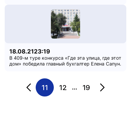
18.08.21
23:19
В 409-м туре конкурса «Где эта улица, где этот
дом» победила главный бухгалтер Елена Сапун.
11
12
19
...
Переход на страницу
Переход на 