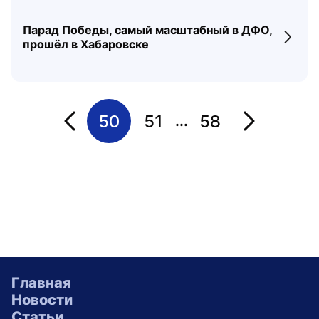
Парад Победы, самый масштабный в ДФО,
Перех
прошёл в Хабаровске
50
51
58
...
Переход на страницу
Переход на 
Главная
Новости
Статьи