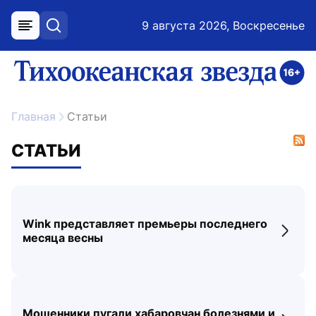
9 августа 2026, Воскресенье
меню
поиск
возрастное ограничение 16+
ссылка на главную
Главная
Статьи
СТАТЬИ
Wink представляет премьеры последнего
Перех
месяца весны
Мошенники пугали хабаровчан болезнями и