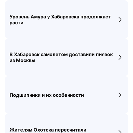
Уровень Амура у Хабаровска продолжает
Перех
расти
В Хабаровск самолетом доставили пиявок
Перех
из Москвы
Подшипники и их особенности
Перех
Жителям Охотска пересчитали