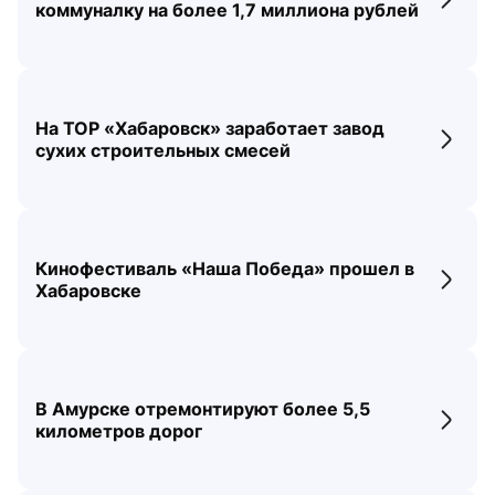
Перех
коммуналку на более 1,7 миллиона рублей
На ТОР «Хабаровск» заработает завод
Перех
сухих строительных смесей
Кинофестиваль «Наша Победа» прошел в
Перех
Хабаровске
В Амурске отремонтируют более 5,5
Перех
километров дорог