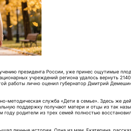
учению президента России, уже принес ощутимые пло
стационарных учреждений региона удалось вернуть 2140
этой работы лично оценил губернатор Дмитрий Демеши
но-методическая служба «Дети в семье». Здесь же дей
иальную поддержку получают матери и отцы из так наз
ом году родители из трех семей полностью восстановил
шал личные истории. Одна из мам, Екатерина, рассказ