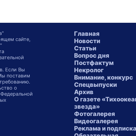
а"
Главная
оящем сайте,
Новости
"
Статьи
та
Вопрос дня
зательной
Постфактум
в. Если Вы
Некролог
 Мы поставим
Внимание, конкурс
 требованию.
Спецвыпуски
ьство о
Архив
 Федеральной
О газете «Тихоокеа
ных
звезда»
"
Фотогалерея
Видеогалерея
Реклама и подписк
Обязательная