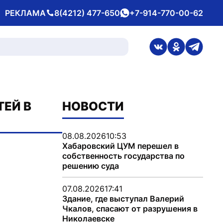
РЕКЛАМА
8(4212) 477-650
+7-914-770-00-62
Телефон
whatsApp
ссылка на стран
ссылка на 
ссылка
ТЕЙ В
НОВОСТИ
08.08.2026
10:53
Хабаровский ЦУМ перешел в
собственность государства по
решению суда
07.08.2026
17:41
Здание, где выступал Валерий
Чкалов, спасают от разрушения в
Николаевске