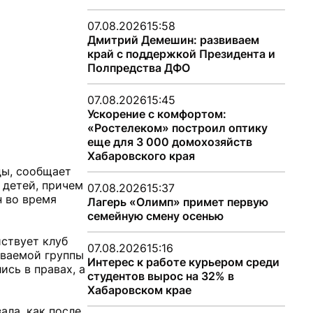
07.08.2026
15:58
Дмитрий Демешин: развиваем
край с поддержкой Президента и
Полпредства ДФО
07.08.2026
15:45
Ускорение с комфортом:
«Ростелеком» построил оптику
еще для 3 000 домохозяйств
Хабаровского края
ды, сообщает
 детей, причем
07.08.2026
15:37
н во время
Лагерь «Олимп» примет первую
семейную смену осенью
ствует клуб
07.08.2026
15:16
ываемой группы
Интерес к работе курьером среди
ись в правах, а
студентов вырос на 32% в
Хабаровском крае
ала, как после