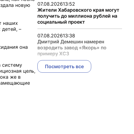
07.08.2026
13:52
оздала новую
Жители Хабаровского края могут
получить до миллиона рублей на
социальный проект
т наших
 детей, –
07.08.2026
13:38
Дмитрий Демешин намерен
жидания она
возродить завод «Якорь» по
примеру ХСЗ
а систему
Посмотреть все
ициозная цель,
ока же в
и замещающие