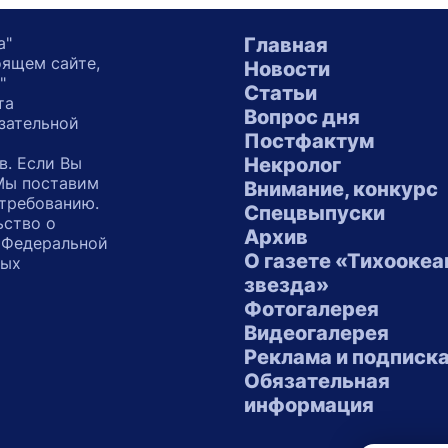
а"
Главная
оящем сайте,
Новости
"
Статьи
та
Вопрос дня
зательной
Постфактум
в. Если Вы
Некролог
 Мы поставим
Внимание, конкурс
 требованию.
Спецвыпуски
ьство о
Архив
 Федеральной
О газете «Тихоокеа
ных
звезда»
"
Фотогалерея
Видеогалерея
Реклама и подписк
Обязательная
информация