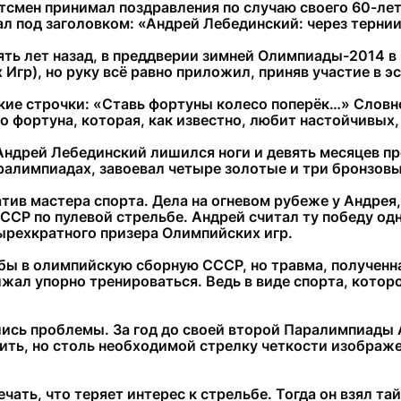
тсмен принимал поздравления по случаю своего 60-лет
л под заголовком: «Андрей Лебединский: через тернии
ть лет назад, в преддверии зимней Олимпиады-2014 в С
 Игр), но руку всё равно приложил, приняв участие в э
кие строчки: «Ставь фортуны колесо поперёк…» Словно
о фортуна, которая, как известно, любит настойчивых,
дрей Лебединский лишился ноги и девять месяцев про
аралимпиадах, завоевал четыре золотые и три бронзов
тив мастера спорта. Дела на огневом рубеже у Андрея,
СР по пулевой стрельбе. Андрей считал ту победу одн
ырехкратного призера Олимпийских игр.
ы в олимпийскую сборную СССР, но травма, полученная
олжал упорно тренироваться. Ведь в виде спорта, кот
ались проблемы. За год до своей второй Паралимпиады
ить, но столь необходимой стрелку четкости изображ
чать, что теряет интерес к стрельбе. Тогда он взял тай