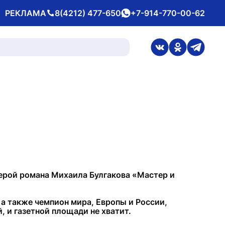
РЕКЛАМА
8(4212) 477-650
+7-914-770-00-62
Телефон
whatsApp
ссылка на стран
ссылка на 
ссылка
л герой романа Михаила Булгакова «Мастер и
а также чемпион мира, Европы и России,
, и газетной площади не хватит.