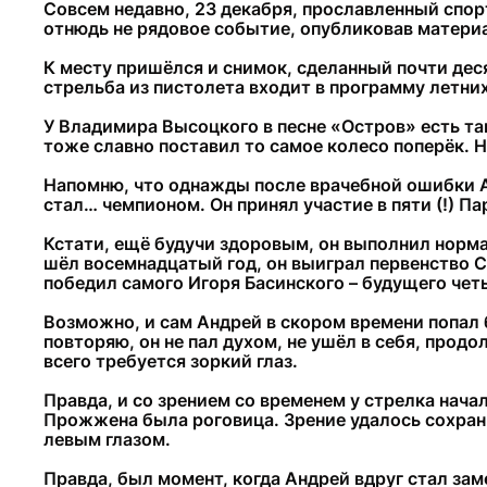
Совсем недавно, 23 декабря, прославленный спор
отнюдь не рядовое событие, опубликовав материа
К месту пришёлся и снимок, сделанный почти деся
стрельба из пистолета входит в программу летних
У Владимира Высоцкого в песне «Остров» есть та
тоже славно поставил то самое колесо поперёк. Н
Напомню, что однажды после врачебной ошибки Ан
стал… чемпионом. Он принял участие в пяти (!) П
Кстати, ещё будучи здоровым, он выполнил норма
шёл восемнадцатый год, он выиграл первенство СС
победил самого Игоря Басинского – будущего чет
Возможно, и сам Андрей в скором времени попал б
повторяю, он не пал духом, не ушёл в себя, прод
всего требуется зоркий глаз.
Правда, и со зрением со временем у стрелка нач
Прожжена была роговица. Зрение удалось сохран
левым глазом.
Правда, был момент, когда Андрей вдруг стал заме